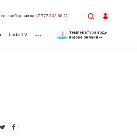
ото, сообщения на
+7 777 833 88 22
...
Температура воды
а
Lada TV
в море онлайн