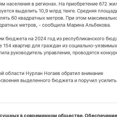
м населения в регионах. На приобретение 672 жи
уется выделить 10,9 млрд тенге. Средняя площад
лять 60 квадратных метров. При этом максимальн
дратных метров, - сообщила Марина Альбекова.
ии бюджета на 2024 год из республиканского бю
ие 154 квартир для граждан из социально-уязвимы
етила руководитель управления, проводятся конку
ой области Нурлан Ногаев обратил внимание
освоения выделенного бюджета и поручил усилить
насущных в современном обществе. Обеспечени