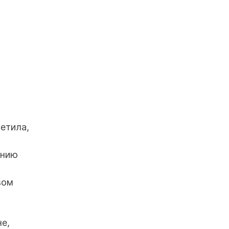
етила,
ению
вом
е,