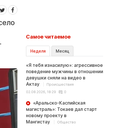
село
Самое читаемое
-
Неделя
Месяц
«Я тебя изнасилую»: агрессивное
поведение мужчины в отношении
девушки сняли на видео в
Актау
Происшествия
02.08.2026, 18:29
0
«Аральско-Каспийская
магистраль»: Токаев дал старт
новому проекту в
Мангистау
Общество