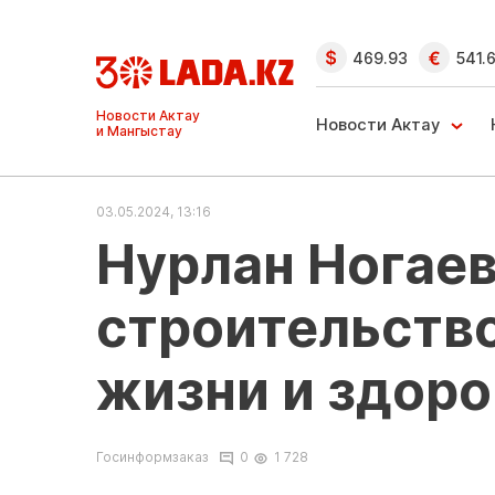
469.93
541.
Ақтау және
Манғыстау
Новости Актау
жаңалықтары
03.05.2024, 13:16
Нурлан Ногаев
строительство
жизни и здоро
Госинформзаказ
0
1 728