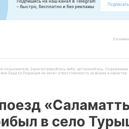
Подпишись на наш канал в Telegram
Подписать
– быстро, бесплатно и без рекламы
0 коммен
е пользователи. Зарегистрируйтесь либо, авторизуйтесь. Содержание
ике Лада.kz.Редакция не несет ответственность за форму и характер
поезд «Саламатт
рибыл в село Туры