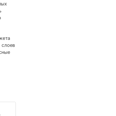
лых
ь
о
джета
х слоев
рсные
е