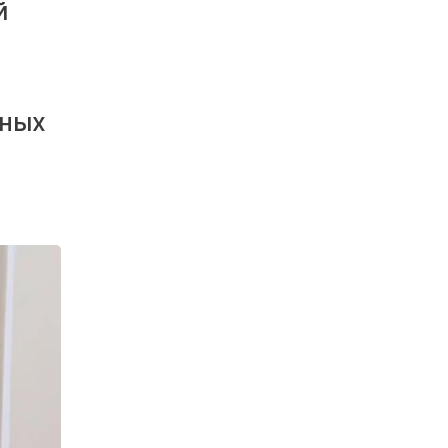
й
нных
а