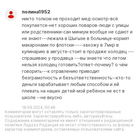
полина1952
никто толком не проходит мед-осмотр-всё
покупается-нет хороших поваров-люди с улицы
или родственники-сан миниум вообще не сдают и
не знают---лежала в Шыгызе в больнице-кормят
макаронами по флотски-----захожу в 7мкр в
кулинарию в августе-стоит в продаже холодец ---
спрашиваю у продавца ---вы знаете что летом
нельзя холодец готовить?ответ-почему? о чём
говорить---к отравлению приводит
безграмотность и безъответственность--кто-то
деньги зарабатывает любым способом и ей
плевать на наших детей-мой ребёнок не ест в
школе --не вкусно
18.09.2024, 00:48
Комментарии могут оставлять только зарегистрированные
пользователи. Зарегистрируйтесь либо, авторизуйтесь.
Содержание комментариев не имеет отношения к редакционной
политике Лада.kz.Редакция не несет ответственность за форму и
характер комментариев, оставляемых пользователями сайта.