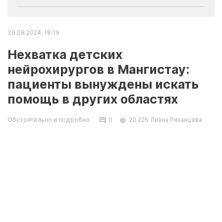
30.08.2024, 18:19
Нехватка детских
нейрохирургов в Мангистау:
пациенты вынуждены искать
помощь в других областях
Обстоятельно и подробно
0
20 225
Лиана Рязанцева
В редакцию Lada.kz обратился отец
маленького пациента детской областной
больницы. Он рассказал, что из-за отсутствия
оперирующих нейрохирургов в регионе ему
пришлось экстренно везти своего
восьмимесячного ребенка на операцию в
Атырау. Директор Мангистауской областной