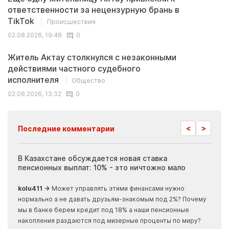
ответственности за нецензурную брань в
TikTok
Происшествия
02.08.2026, 19:48
0
Житель Актау столкнулся с незаконными
действиями частного судебного
исполнителя
Общество
02.08.2026, 13:32
0
<
>
Последние комментарии
ия
В Казахстане обсуждается новая ставка
Иноп
пенсионных выплат: 10% - это ничтожно мало
журн
скры
kolu411 →
Может управлять этими финансами нужно
Apma
нормально а не давать друзьям-знакомым под 2%? Почему
прогн
мы в банке берем кредит под 18% а наши пенсионные
накопления раздаются под мизерные проценты по миру?