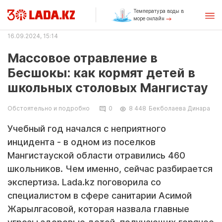
Температура воды в
море онлайн
16.09.2024, 15:14
Массовое отравление в
Бесшокы: как кормят детей в
школьных столовых Мангистау
Обстоятельно и подробно
0
8 448
Бекболаева Динара
Учебный год начался с неприятного
инцидента - в одном из поселков
Мангистауской области отравились 460
школьников. Чем именно, сейчас разбирается
экспертиза. Lada.kz поговорила со
специалистом в сфере санитарии Асимой
Жарылгасовой, которая назвала главные