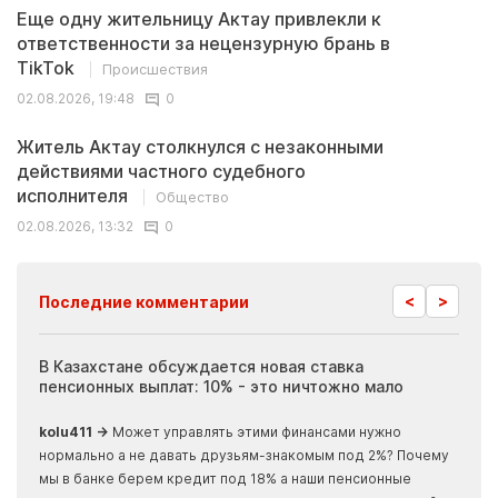
Еще одну жительницу Актау привлекли к
ответственности за нецензурную брань в
TikTok
Происшествия
02.08.2026, 19:48
0
Житель Актау столкнулся с незаконными
действиями частного судебного
исполнителя
Общество
02.08.2026, 13:32
0
<
>
Последние комментарии
ия
В Казахстане обсуждается новая ставка
Иноп
пенсионных выплат: 10% - это ничтожно мало
журн
скры
kolu411 →
Может управлять этими финансами нужно
Apma
нормально а не давать друзьям-знакомым под 2%? Почему
прогн
мы в банке берем кредит под 18% а наши пенсионные