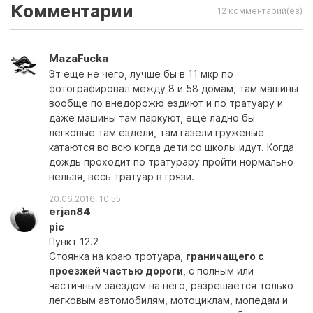
Комментарии
12 комментарий(ев)
MazaFucka
Эт еще не чего, лучше бы в 11 мкр по
фотографировал между 8 и 58 домам, там машины
вообще по внедорожю ездиют и по тратуару и
даже машины там паркуют, еще ладно бы
легковые там ездели, там газели груженые
катаются во всю когда дети со школы идут. Когда
дождь проходит по тратурару пройти нормально
нельзя, весь тратуар в грязи.
20.06.2016, 10:55
erjan84
pic
Пункт 12.2
Стоянка на краю тротуара,
граничащего с
проезжей частью дороги
, с полным или
частичным заездом на него, разрешается только
легковым автомобилям, мотоциклам, мопедам и