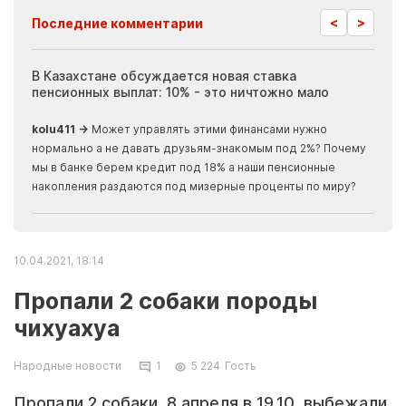
<
>
Последние комментарии
ия
В Казахстане обсуждается новая ставка
Иноп
пенсионных выплат: 10% - это ничтожно мало
журн
скры
kolu411 →
Может управлять этими финансами нужно
Apma
нормально а не давать друзьям-знакомым под 2%? Почему
прогн
мы в банке берем кредит под 18% а наши пенсионные
накопления раздаются под мизерные проценты по миру?
10.04.2021, 18:14
Пропали 2 собаки породы
чихуахуа
Народные новости
1
5 224
Гость
Пропали 2 собаки, 8 апреля в 19.10, выбежали