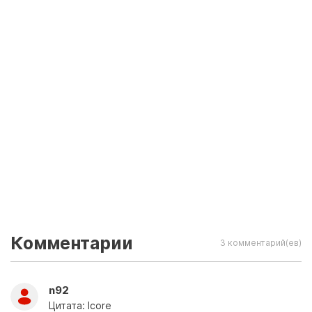
Комментарии
3 комментарий(ев)
n92
Цитата: Icore