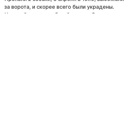
за ворота, и скорее всего были украдены.
Частный сектор за базой отдыха Стигл.
Просим вернуть за вознаграждение. Если
кто-либо владеет какой-то информации, в
срочном порядке умоляем связаться с нами
+7708 888 0778