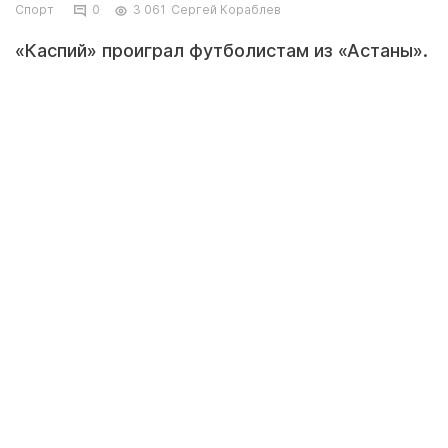
Спорт
0
3 061
Сергей Кораблев
«Каспий» проиграл футболистам из «Астаны».
Фото футбольного клуба «Астана»