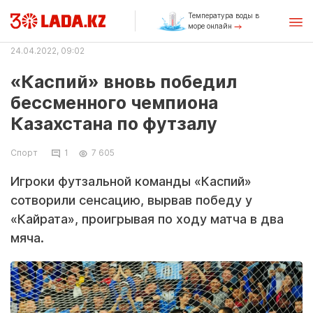
Температура воды в
море онлайн
24.04.2022, 09:02
«Каспий» вновь победил
бессменного чемпиона
Казахстана по футзалу
Спорт
1
7 605
Игроки футзальной команды «Каспий»
сотворили сенсацию, вырвав победу у
«Кайрата», проигрывая по ходу матча в два
мяча.