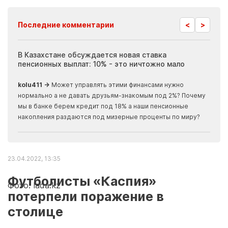
<
>
Последние комментарии
ия
В Казахстане обсуждается новая ставка
Иноп
пенсионных выплат: 10% - это ничтожно мало
журн
скры
kolu411 →
Может управлять этими финансами нужно
Apma
нормально а не давать друзьям-знакомым под 2%? Почему
прогн
мы в банке берем кредит под 18% а наши пенсионные
накопления раздаются под мизерные проценты по миру?
23.04.2022, 13:35
Футболисты «Каспия»
Фото: lada.kz
потерпели поражение в
столице