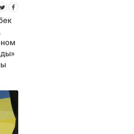
бек
,
еном
ады»
лы