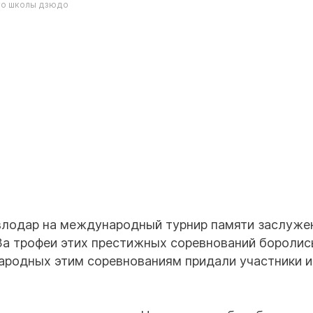
ото школы дзюдо
влодар на международный турнир памяти заслуже
За трофеи этих престижных соревнований боролис
ародных этим соревнованиям придали участники и