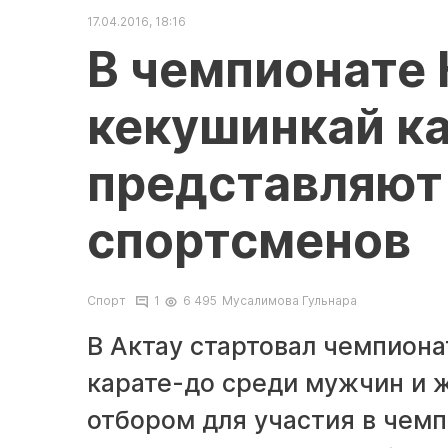
17.04.2016, 18:16
В чемпионате 
кекушинкай к
представляют
спортсменов
Спорт
1
6 495
Мусалимова Гульнара
В Актау стартовал чемпиона
карате-до среди мужчин и 
отбором для участия в чем