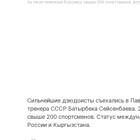
За титул чемпиона боролись свыше 200 спортсменов. ф
Сильнейшие дзюдоисты съехались в Па
тренера СССР Батырбека Сейсенбаева. 
свыше 200 спортсменов. Статус междун
России и Кыргызстана.