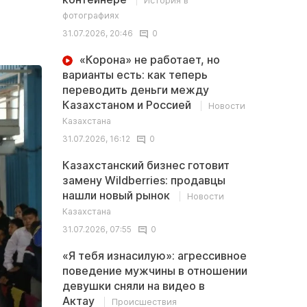
История в
фотографиях
31.07.2026, 20:46
0
«Корона» не работает, но
варианты есть: как теперь
переводить деньги между
Казахстаном и Россией
Новости
Казахстана
31.07.2026, 16:12
0
Казахстанский бизнес готовит
замену Wildberries: продавцы
нашли новый рынок
Новости
Казахстана
31.07.2026, 07:55
0
«Я тебя изнасилую»: агрессивное
поведение мужчины в отношении
девушки сняли на видео в
Актау
Происшествия