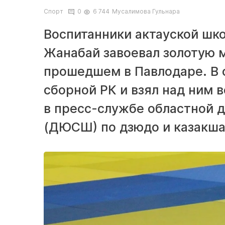
Спорт
0
6 744
Мусалимова Гульнара
Воспитанники актауской шк
Жанабай завоевал золотую 
прошедшем в Павлодаре. В 
сборной РК и взял над ним 
в пресс-службе областной 
(ДЮСШ) по дзюдо и казакша