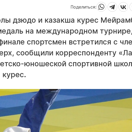
Поделиться:
олы дзюдо и казакша курес Мейрам
медаль на международном турнире
финале спортсмен встретился с чл
верх, сообщили корреспонденту «Л
детско-юношеской спортивной шко
 курес.