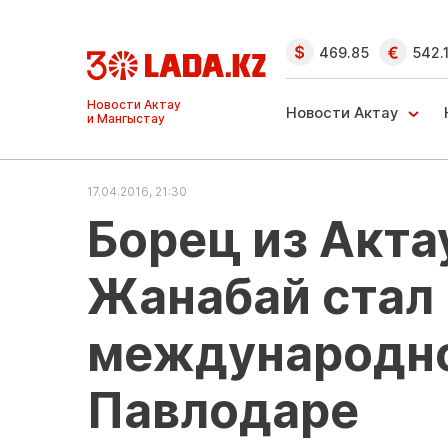
469.85
542.
Ақтау және
Манғыстау
Новости Актау
жаңалықтары
17.04.2016, 21:30
Борец из Акт
Жанабай стал
международно
Павлодаре