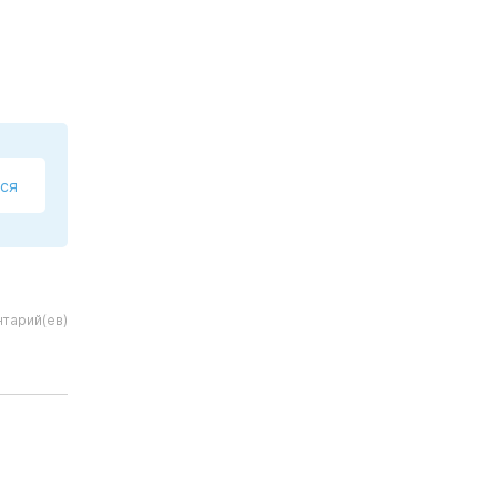
ся
тарий(ев)