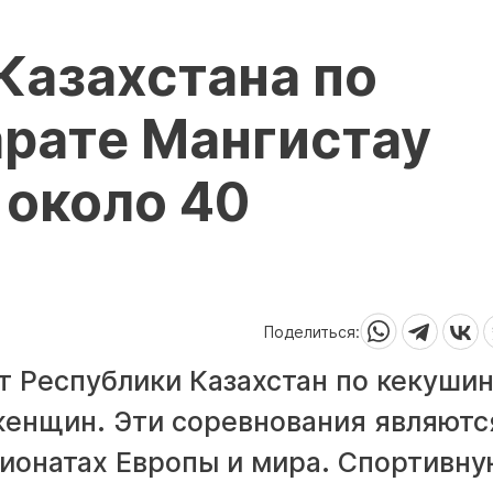
Казахстана по
арате Мангистау
 около 40
Поделиться:
т Республики Казахстан по кекуши
женщин. Эти соревнования являютс
пионатах Европы и мира. Спортивн