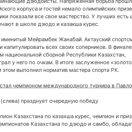
начинающие дзюдоисты. Напряженная борьба прошл
ского корпуса и гостей немало олимпийских призе
ики показали все свое мастерство. У лучших есть 
ечают в школе дзюдо и казакша курес.
я именитый Мейрамбек Жанабай. Актауский спортс
ди капитулировать всех своих соперников. В финале
м национальной сборной Республики Казахстан,
ал у него по очкам. В итоге заслуженное «золото
 этом выполнил норматив мастера спорта РК.
(слева) празднует очередную победу
ион Казахстана по казахша курес, чемпион и приз
емпионатов Казахстана по дзюдо и самбо, облада