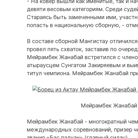
- На ковер вышли как именитые, так и 
девяти весовым категориям. Среди судей
Стараясь быть замеченными ими, участн
попасть в национальную сборную, - отм
В составе сборной Мангистау отличилс
провел пять схваток, заставив по очере
Мейрамбек Жанабай встретился с члено
атыраусцем Сунгатом Закиряевым и выигр
титул чемпиона. Мейрамбек Жанабай при
Мейрамбек Жанабай 
Мейрамбек Жанабай - многократный чемп
международных соревнований, призер ч
звания «Бас палуан» (главный силач).