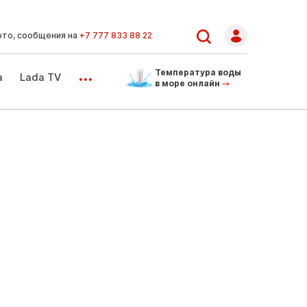
ото, сообщения на
+7 777 833 88 22
...
Температура воды
а
Lada TV
в море онлайн