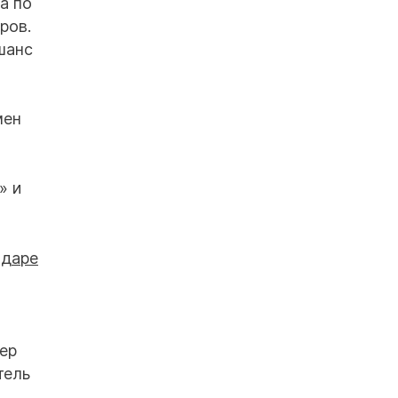
а по
ров.
шанс
мен
» и
ер
тель