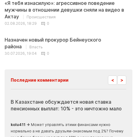
«Я тебя изнасилую»: агрессивное поведение
мужчины в отношении девушки сняли на видео в
Актау
Происшествия
02.08.2026, 18:29
0
Назначен новый прокурор Бейнеуского
района
Власть
30.07.2026, 19:04
0
<
>
Последние комментарии
В Казахстане обсуждается новая ставка
Ино
пенсионных выплат: 10% - это ничтожно мало
жур
скр
kolu411 →
Может управлять этими финансами нужно
нормально а не давать друзьям-знакомым под 2%? Почему
Apma