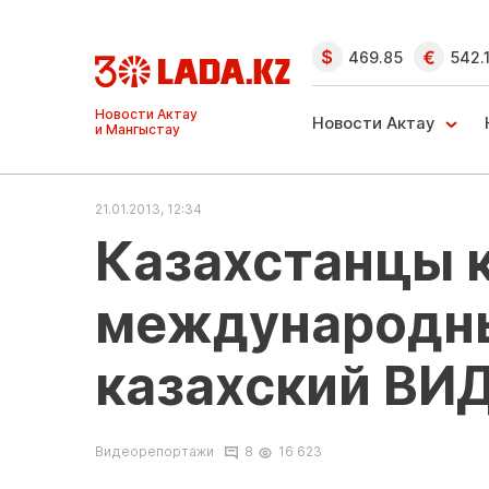
469.85
542.
Ақтау және
Манғыстау
Новости Актау
жаңалықтары
21.01.2013, 12:34
Казахстанцы 
международны
казахский ВИ
Видеорепортажи
8
16 623