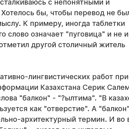
 сталкиваюсь с непонятными и
Хотелось бы, чтобы перевод не бы
ыслу. К примеру, иногда таблетки
то слово означает "пуговица" и не 
 отметил другой столичный житель
ативно-лингвистических работ при
нформации Казахстана Серик Сале
ова "балкон" - "?ылтима". "В казах
зуется как "отверстие". А "балкон"
ельно-архитектурный термин. И во