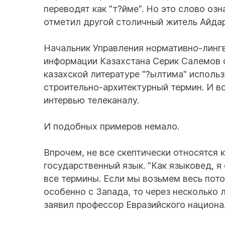
переводят как "т?йме". Но это слово озн
отметил другой столичный житель Айда
Начальник Управления нормативно-лингв
информации Казахстана Серик Салемов с
казахской литературе "?ылтима" использу
строительно-архитектурный термин. И во 
интервью телеканалу.
И подобных примеров немало.
Впрочем, не все скептически относятся
государственный язык. "Как языковед, я
все термины. Если мы возьмем весь пото
особенно с Запада, то через несколько 
заявил профессор Евразийского национа