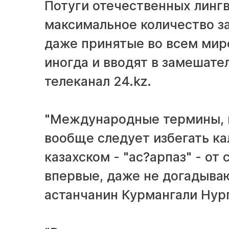
Потуги отечественных лингв
максимальное количество з
даже принятые во всем мире
иногда и вводят в замешате
телеканал 24.kz.
"Международные термины, н
вообще следует избегать ка
казахском - "ас?арпаз" - от
впервые, даже не догадывают
астанчанин Курмангали Нур