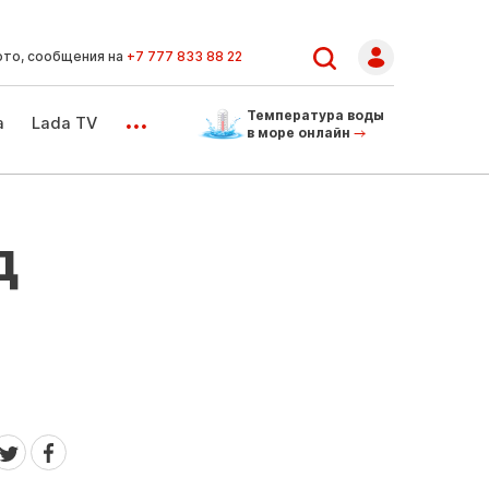
ото, сообщения на
+7 777 833 88 22
...
Температура воды
а
Lada TV
в море онлайн
д