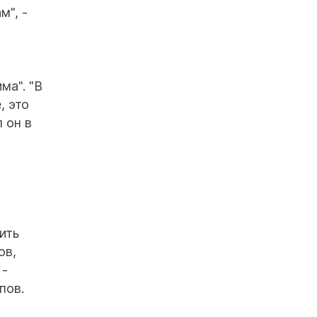
м", -
ма". "В
, это
 он в
ить
ов,
 -
пов.