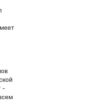
л
имеет
мов
ской
 -
 всем