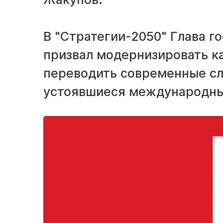
В "Стратегии-2050" Глава г
призвал модернизировать ка
переводить современные сло
устоявшиеся международны