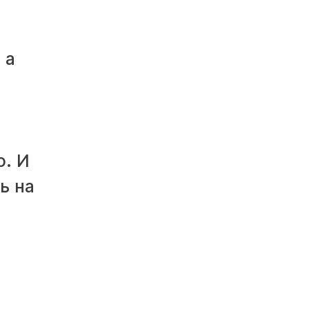
 а
о. И
ь на