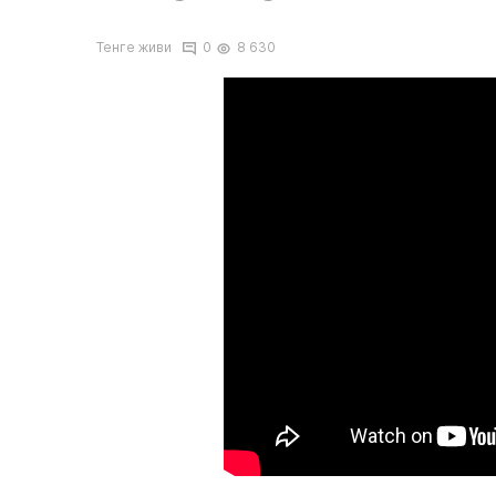
Тенге живи
0
8 630