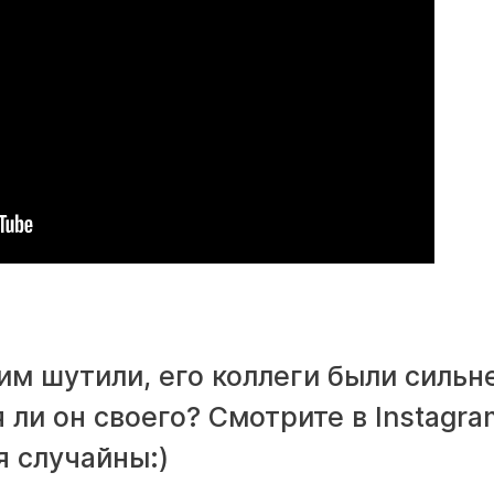
ним шутили, его коллеги были сильн
 ли он своего? Смотрите в Instagra
я случайны:)