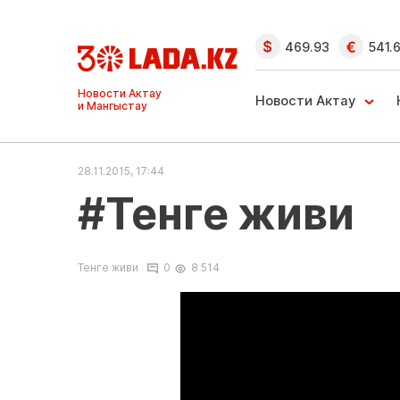
469.93
541.
Новости Актау
Новости Актау
и Мангыстау
28.11.2015, 17:44
#Тенге живи
Тенге живи
0
8 514