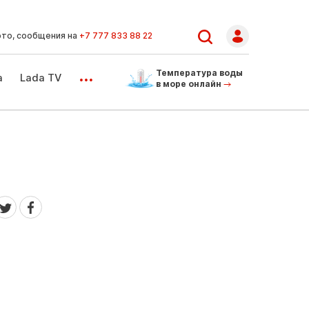
ото, сообщения на
+7 777 833 88 22
...
Температура воды
а
Lada TV
в море онлайн