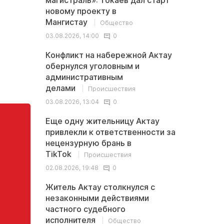
магистраль»: Токаев дал старт
новому проекту в
Мангистау
Общество
03.08.2026, 14:00
0
Конфликт на набережной Актау
обернулся уголовным и
административным
делами
Происшествия
03.08.2026, 13:04
0
Еще одну жительницу Актау
привлекли к ответственности за
нецензурную брань в
TikTok
Происшествия
02.08.2026, 19:48
0
Житель Актау столкнулся с
незаконными действиями
частного судебного
исполнителя
Общество