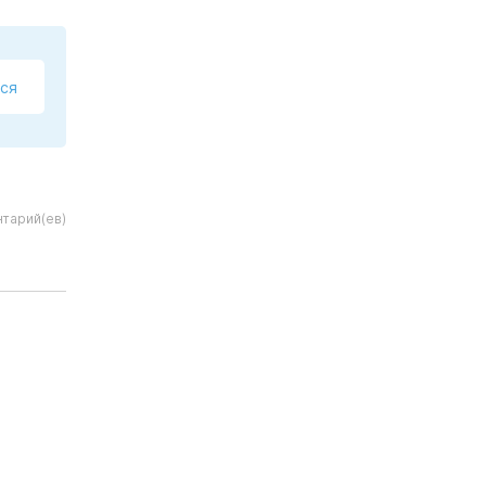
ся
тарий(ев)