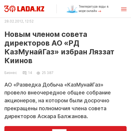
Температура воды в
море онлайн
28.02.2012, 12:52
Новым членом совета
директоров АО «РД
КазМунайГаз» избран Ляззат
Киинов
Бизнес
14
25 387
АО «Разведка Добыча «КазМунайГаз»
провело внеочередное общее собрание
акционеров, на котором были досрочно
прекращены полномочия члена совета
директоров Аскара Балжанова.