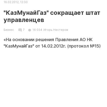
16.02.2012, 12:30
"КазМунайГаз" сокращает штат
управленцев
Бизнес
7
16 034
Игорь Нестеров
«На основании решения Правления АО НК
"КазМунайГаз" от 14.02.2012г. (протокол №15)
и приказов по личному составу председателя
Правления АО НК "КазМунайГаз" Ляззата
Киинова, проведены изменения
руководящего состава» - говорится в
сообщении пресс-службы.