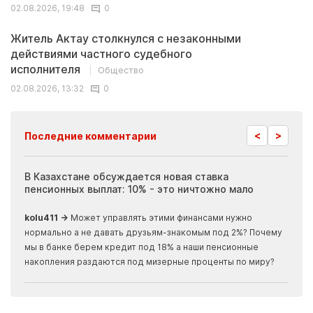
02.08.2026, 19:48
0
Житель Актау столкнулся с незаконными
действиями частного судебного
исполнителя
Общество
02.08.2026, 13:32
0
<
>
Последние комментарии
ия
В Казахстане обсуждается новая ставка
Иноп
пенсионных выплат: 10% - это ничтожно мало
журн
скры
kolu411 →
Может управлять этими финансами нужно
Apma
нормально а не давать друзьям-знакомым под 2%? Почему
прогн
мы в банке берем кредит под 18% а наши пенсионные
накопления раздаются под мизерные проценты по миру?