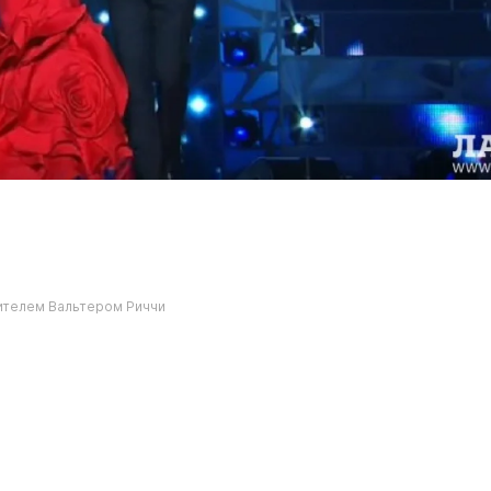
нителем Вальтером Риччи