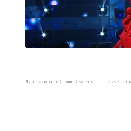
Дуэт казахстанской певицей Ademi с итальянским испол