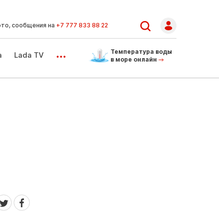
ото, сообщения на
+7 777 833 88 22
...
Температура воды
а
Lada TV
в море онлайн