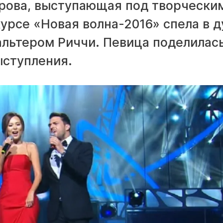
рова, выступающая под творчески
урсе «Новая волна-2016» спела в д
альтером Риччи. Певица поделилас
ыступления.