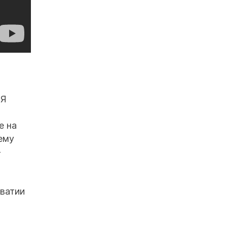
 Я
е на
ему
-
рватии