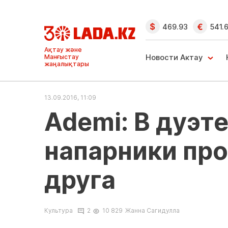
469.93
541.
Ақтау және
Манғыстау
Новости Актау
жаңалықтары
13.09.2016, 11:09
Ademi: В дуэте
напарники про
друга
Культура
2
10 829
Жанна Сагидулла