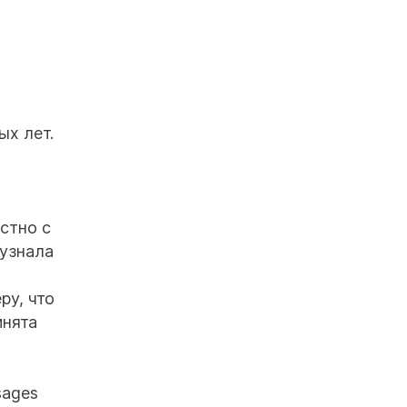
ых лет.
стно с
 узнала
ру, что
инята
sages