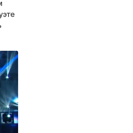
м
уэте
ь