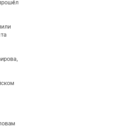
прошёл
пили
ста
ирова,
йском
словам