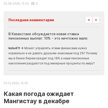
02.08.2026, 13:32
0
<
>
Последние комментарии
ия
В Казахстане обсуждается новая ставка
Иноп
пенсионных выплат: 10% - это ничтожно мало
журн
скры
kolu411 →
Может управлять этими финансами нужно
Apma
нормально а не давать друзьям-знакомым под 2%? Почему
прогн
мы в банке берем кредит под 18% а наши пенсионные
накопления раздаются под мизерные проценты по миру?
03.12.2023, 15:35
Какая погода ожидает
Мангистау в декабре