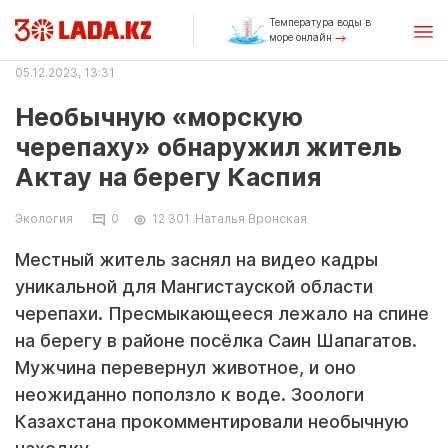
Температура воды в
море онлайн
05.12.2023, 13:31
Необычную «морскую
черепаху» обнаружил житель
Актау на берегу Каспия
Экология
0
12 301
Наталья Вронская
Местный житель заснял на видео кадры
уникальной для Мангистауской области
черепахи. Пресмыкающееся лежало на спине
на берегу в районе посёлка Саин Шапагатов.
Мужчина перевернул животное, и оно
неожиданно поползло к воде. Зоологи
Казахстана прокомментировали необычную