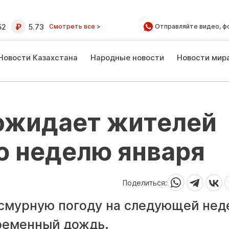
52
5.73
Смотреть все >
Отправляйте видео, ф
Новости Казахстана
Народные новости
Новости мир
 ожидает жителей
ю неделю января
Поделиться:
смурную погоду на следующей нед
ременный дождь.