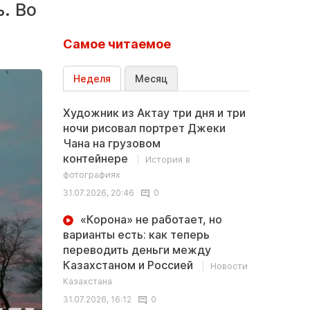
. Во
Самое читаемое
Неделя
Месяц
Художник из Актау три дня и три
ночи рисовал портрет Джеки
Чана на грузовом
контейнере
История в
фотографиях
31.07.2026, 20:46
0
«Корона» не работает, но
варианты есть: как теперь
переводить деньги между
Казахстаном и Россией
Новости
Казахстана
31.07.2026, 16:12
0