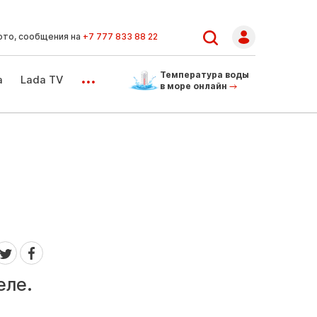
ото, сообщения на
+7 777 833 88 22
...
Температура воды
а
Lada TV
в море онлайн
еле.