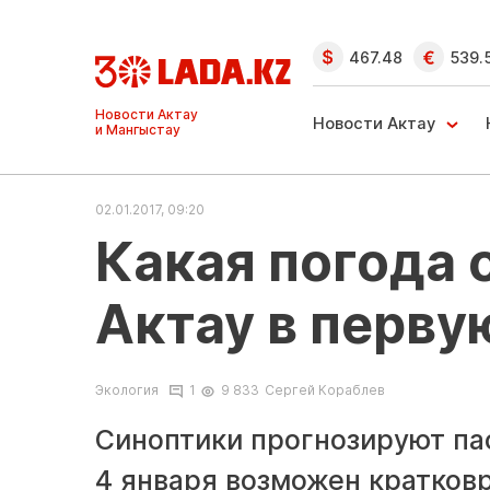
467.48
539.
Ақтау және
Манғыстау
Новости Актау
жаңалықтары
02.01.2017, 09:20
Какая погода
Актау в перву
Экология
1
9 833
Сергей Кораблев
Синоптики прогнозируют па
4 января возможен кратков