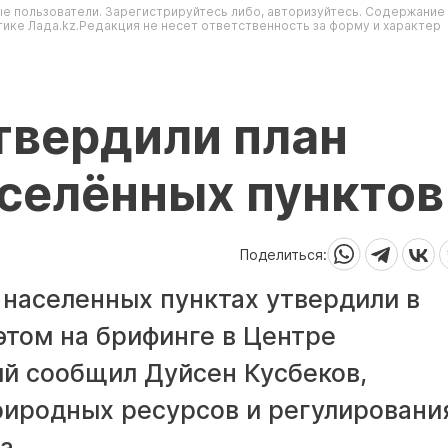
е пользователи. Зарегистрируйтесь либо, авторизуйтесь. Содержание
ике Лада.kz.Редакция не несет ответственность за форму и характер
твердили план
селённых пунктов
Поделиться:
 населенных пунктах утвердили в
этом на брифинге в Центре
й сообщил Дуйсен Кусбеков,
риродных ресурсов и регулировани
а.