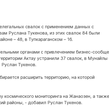
елегальных свалок с применением данных с
вам Руслана Тукенова, из этих свалок 84 были
йоне – 48, в Тупкараганском – 16.
тельными органами с привлечением бизнес-сообщ
территории Актау устранили 37 свалок, в Мунайлы 
л Руслан Тукенов.
бирается расширить территорию, на которой
ну космического мониторинга на Жанаозен, а такж
ий районы, - добавил Руслан Тукенов.