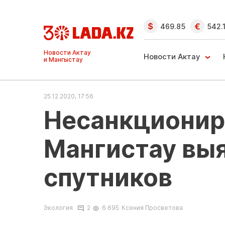
469.85
542.
Ақтау және
Манғыстау
Новости Актау
жаңалықтары
25.12.2020, 17:56
Несанкционир
Мангистау вы
спутников
Экология
2
6 695
Ксения Просветова