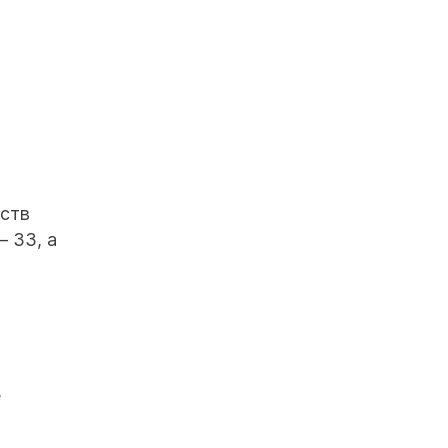
еств
– 33, а
е