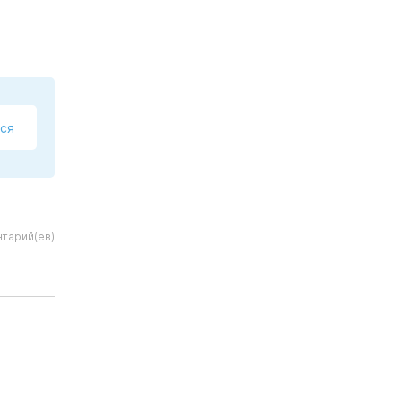
ся
нтарий(ев)