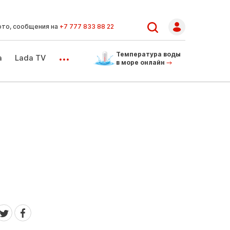
ото, сообщения на
+7 777 833 88 22
...
Температура воды
а
Lada TV
в море онлайн