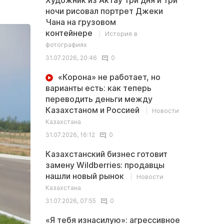
Художник из Актау три дня и три
ночи рисовал портрет Джеки
Чана на грузовом
контейнере
История в
фотографиях
31.07.2026, 20:46
0
«Корона» не работает, но
варианты есть: как теперь
переводить деньги между
Казахстаном и Россией
Новости
Казахстана
31.07.2026, 16:12
0
Казахстанский бизнес готовит
замену Wildberries: продавцы
нашли новый рынок
Новости
Казахстана
31.07.2026, 07:55
0
«Я тебя изнасилую»: агрессивное