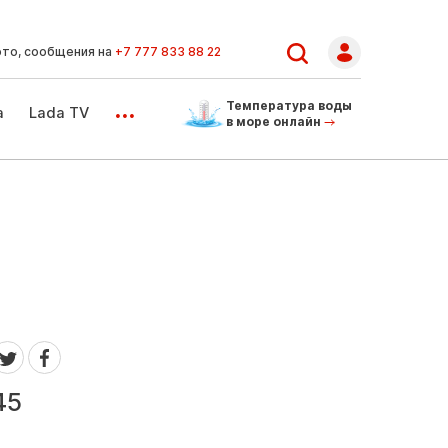
ото, сообщения на
+7 777 833 88 22
...
Температура воды
а
Lada TV
в море онлайн
45