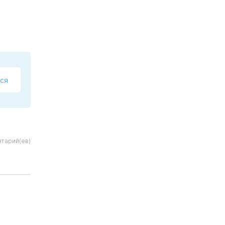
ся
тарий(ев)