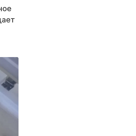
ное
щает