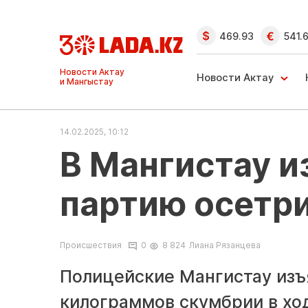
469.93
541.
Ақтау және
Манғыстау
Новости Актау
жаңалықтары
14.02.2025, 10:12
В Мангистау и
партию осетр
Происшествия
0
8 824
Лиана Рязанцева
Полицейские Мангистау изъ
килограммов скумбрии в хо