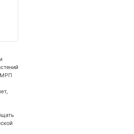
и
астений
0 МРП
ет,
бщать
еской