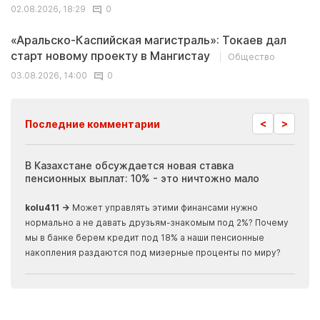
02.08.2026, 18:29
0
«Аральско-Каспийская магистраль»: Токаев дал
старт новому проекту в Мангистау
Общество
03.08.2026, 14:00
0
<
>
Последние комментарии
ия
В Казахстане обсуждается новая ставка
Иноп
пенсионных выплат: 10% - это ничтожно мало
журн
скры
kolu411 →
Может управлять этими финансами нужно
Apma
нормально а не давать друзьям-знакомым под 2%? Почему
прогн
мы в банке берем кредит под 18% а наши пенсионные
накопления раздаются под мизерные проценты по миру?