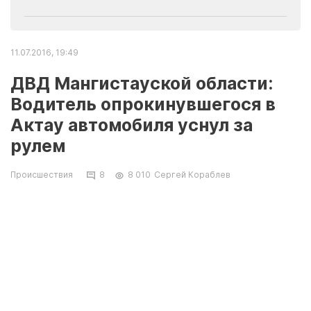
11.07.2016, 19:49
ДВД Мангистауской области:
Водитель опрокинувшегося в
Актау автомобиля уснул за
рулем
Происшествия
8
8 010
Сергей Кораблев
ДТП 10 июля на перекрестке между 1, 3 и 3А
микрорайонами Актау произошло по вине
водителя Lada Largus, сообщили в пресс-
службе ДВД Мангистауской области.