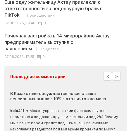
Еще одну жительницу Актау привлекли к
ответственности за нецензурную брань в
TikTok
Происшествия
02.08.2026, 19:48
0
Точечная застройка в 14 микрорайоне Актау:
предприниматель выступил с
заявлением
Общество
07.08.2026, 17:25
0
<
>
Последние комментарии
ия
В Казахстане обсуждается новая ставка
Иноп
пенсионных выплат: 10% - это ничтожно мало
журн
скры
kolu411 →
Может управлять этими финансами нужно
Apma
нормально а не давать друзьям-знакомым под 2%? Почему
прогн
мы в банке берем кредит под 18% а наши пенсионные
накопления раздаются под мизерные проценты по миру?