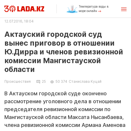
Температура воды в
море онлайн
12.07.2016, 18:04
Актауский городской суд
вынес приговор в отношении
Ю.Дирра и членов ревизионной
комиссии Мангистауской
области
Происшествия
25
50 374
Станислава Куцай
В Актауском городской суде окончено
рассмотрение уголовного дела в отношении
председателя ревизионной комиссии по
Мангистауской области Максата Нысанбаева,
члена ревизионной комиссии Армана Аменова