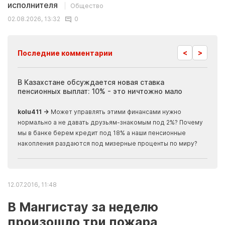
исполнителя
Общество
02.08.2026, 13:32
0
<
>
Последние комментарии
ия
В Казахстане обсуждается новая ставка
Иноп
пенсионных выплат: 10% - это ничтожно мало
журн
скры
kolu411 →
Может управлять этими финансами нужно
Apma
нормально а не давать друзьям-знакомым под 2%? Почему
прогн
мы в банке берем кредит под 18% а наши пенсионные
накопления раздаются под мизерные проценты по миру?
12.07.2016, 11:48
В Мангистау за неделю
произошло три пожара