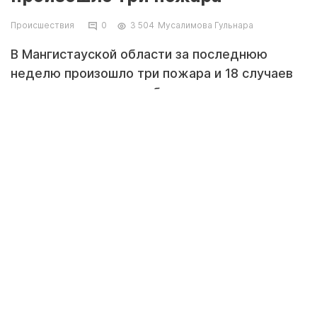
Происшествия
0
3 504
Мусалимова Гульнара
В Мангистауской области за последнюю
неделю произошло три пожара и 18 случаев
горения, дважды огнеборцы выезжали на
случаи горения. Об этом сообщает служба
пожаротушения и аварийно-спасательных
работ.