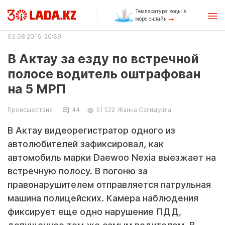
Температура воды в
море онлайн
03.08.2016, 20:39
В Актау за езду по встречной
полосе водитель оштрафован
на 5 МРП
Происшествия
44
51 522
Жанна Сагидулла
В Актау видеорегистратор одного из
автолюбителей зафиксировал, как
автомобиль марки Daewoo Nexia выезжает на
встречную полосу. В погоню за
правонарушителем отправляется патрульная
машина полицейских. Камера наблюдения
фиксирует еще одно нарушение ПДД,