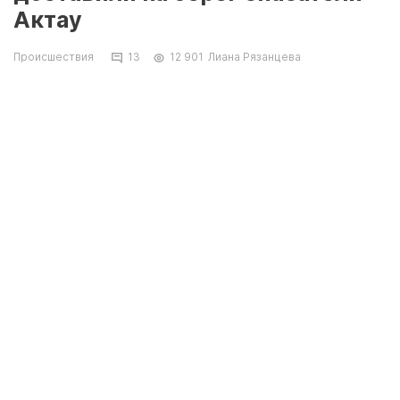
Актау
Происшествия
13
12 901
Лиана Рязанцева
Жизнь 47-летнего мужчины спасли
сотрудники оперативного спасательного
отряда Актау в понедельник, 1 августа. Об
этом сообщил Айбол Жумашев, руководитель
оперативно-спасательного отряда ДЧС
Мангистауской области. Всего за лето в
регионе спасено девять человек, утонул один
- это двухлетний ребенок.