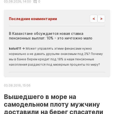
03.08.2026, 14:00
0
<
>
Последние комментарии
ия
В Казахстане обсуждается новая ставка
Иноп
пенсионных выплат: 10% - это ничтожно мало
журн
скры
kolu411 →
Может управлять этими финансами нужно
Apma
нормально а не давать друзьям-знакомым под 2%? Почему
прогн
мы в банке берем кредит под 18% а наши пенсионные
накопления раздаются под мизерные проценты по миру?
03.08.2016, 15:06
Вышедшего в море на
самодельном плоту мужчину
доставили на берег спасатели