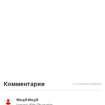
Комментарии
31 комментарий(ев)
МедЯ МедЯ
Цитата: Klim Chugunkin