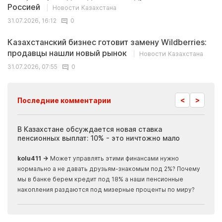
Россией
Новости Казахстана
31.07.2026, 16:12
0
Казахстанский бизнес готовит замену Wildberries:
продавцы нашли новый рынок
Новости Казахстана
31.07.2026, 07:55
0
<
>
Последние комментарии
ия
В Казахстане обсуждается новая ставка
Иноп
пенсионных выплат: 10% - это ничтожно мало
журн
скры
kolu411 →
Может управлять этими финансами нужно
Apma
нормально а не давать друзьям-знакомым под 2%? Почему
прогн
мы в банке берем кредит под 18% а наши пенсионные
накопления раздаются под мизерные проценты по миру?