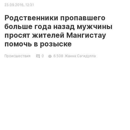
23.09.2016, 12:31
Родственники пропавшего
больше года назад мужчины
просят жителей Мангистау
помочь в розыске
Происшествия
0
6 508
Жанна Сагидулла
Пропавшего без вести 46-летнего Руслана
Рахимова полицейские Мангистау
разыскивают больше года. Мать пропавшего
жителя Актау обратилась в полицию с
заявлением о пропаже человека в марте
прошлого года. С ее слов, мужчина ушел из
дома в феврале 2015 года и не вернулся.
Родственники Руслана Рахимова просят