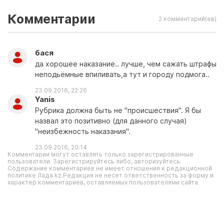
Комментарии
2 комментарий(ев)
бася
да хорошее наказание.. лучше, чем сажать штрафы
неподьёмные впиливать,а тут и городу подмога..
23.09.2016, 22:26
Yanis
Рубрика должна быть не "происшествия". Я бы
назвал это позитивно (для данного случая)
"неизбежность наказания".
23.09.2016, 20:14
Комментарии могут оставлять только зарегистрированные
пользователи. Зарегистрируйтесь либо, авторизуйтесь.
Содержание комментариев не имеет отношения к редакционной
политике Лада.kz.Редакция не несет ответственность за форму и
характер комментариев, оставляемых пользователями сайта.