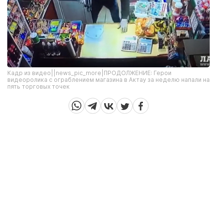
Кадр из видео||news_pic_more|ПРОДОЛЖЕНИЕ:
Герои
видеоролика с ограблением магазина в Актау за неделю напали на
пять торговых точек