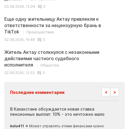
03.08.2026, 13:04
0
Еще одну жительницу Актау привлекли к
ответственности за нецензурную брань в
TikTok
Происшествия
02.08.2026, 19:48
0
Житель Актау столкнулся с незаконными
действиями частного судебного
исполнителя
Общество
02.08.2026, 13:32
0
<
>
Последние комментарии
ия
В Казахстане обсуждается новая ставка
Иноп
пенсионных выплат: 10% - это ничтожно мало
журн
скры
kolu411 →
Может управлять этими финансами нужно