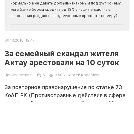
Apma
нормально а не давать друзьям-знакомым под 2%? Почему
прогн
мы в банке берем кредит под 18% а наши пенсионные
накопления раздаются под мизерные проценты по миру?
09.10.2016, 12:47
За семейный скандал жителя
Актау арестовали на 10 суток
Происшествия
5
8 583
Сергей Кораблев
За повторное правонарушение по статье 73
КоАП РК (Противоправные действия в сфере
семейно-бытовых отношений) жителя 22
микрорайона Актау приговорили к 10 суткам
ареста. Об этом рассказал Елтай Жолтаев,
ведущий специалист специализированного