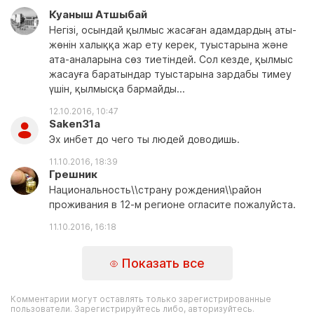
Куаныш Атшыбай
Негізі, осындай қылмыс жасаған адамдардың аты-
жөнін халыққа жар ету керек, туыстарына және
ата-аналарына сөз тиетіндей. Сол кезде, қылмыс
жасауға баратындар туыстарына зардабы тимеу
үшін, қылмысқа бармайды...
12.10.2016, 10:47
Saken31a
Эх инбет до чего ты людей доводишь.
11.10.2016, 18:39
Грешник
Национальность\\страну рождения\\район
проживания в 12-м регионе огласите пожалуйста.
11.10.2016, 16:18
Показать все
Комментарии могут оставлять только зарегистрированные
пользователи. Зарегистрируйтесь либо, авторизуйтесь.