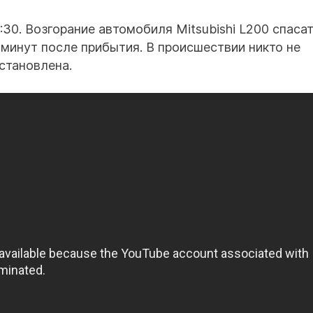
Безработные из
предоставления
крупных предпр
:30. Возгорание автомобиля Mitsubishi L200 спаса
 минут после прибытия. В происшествии никто не
дорожник →
Капит
становлена.
скажешь