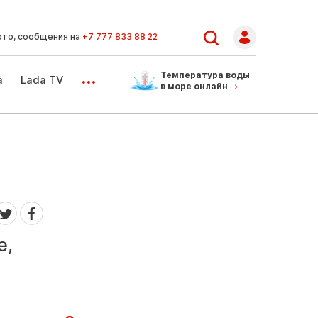
ото, сообщения на
+7 777 833 88 22
...
Температура воды
а
Lada TV
в море онлайн
е,