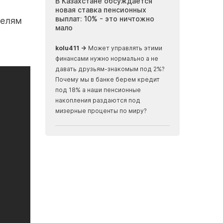
 Актау требуют
В Казахстане обсуждается
Инопланетные
 вакансий в
новая ставка пенсионных
Мангистау: бр
иятиях
выплат: 10% - это ничтожно
журналисты п
телям
мало
земли, скрыва
океаном
ализм, ничего не
kolu411 →
Может управлять этими
Apmaxa →
всё ч
финансами нужно нормально а не
места отъезда...
давать друзьям-знакомым под 2%?
мусорные баки...
Почему мы в банке берем кредит
скалах...
под 18% а наши пенсионные
накопления раздаются под
мизерные проценты по миру?