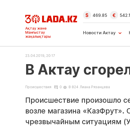
469.85
542.
Ақтау және
Манғыстау
Новости Актау
жаңалықтары
23.04.2019, 20:17
В Актау сгоре
Происшествия
0
8 824
Лиана Рязанцева
Происшествие произошло сег
возле магазина «КазФрут». 
чрезвычайным ситуациям (У