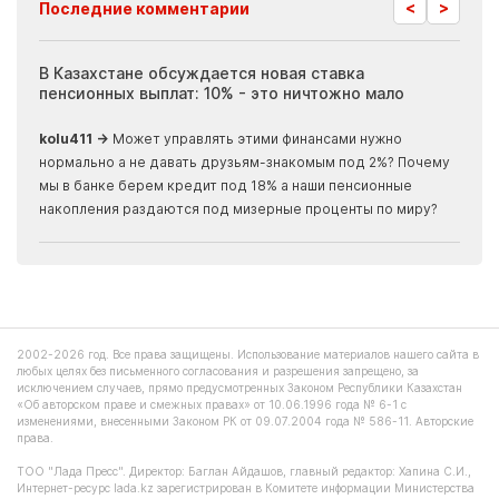
<
>
Последние комментарии
ия
В Казахстане обсуждается новая ставка
Иноп
пенсионных выплат: 10% - это ничтожно мало
журн
скры
kolu411 →
Может управлять этими финансами нужно
Apma
нормально а не давать друзьям-знакомым под 2%? Почему
прогн
мы в банке берем кредит под 18% а наши пенсионные
накопления раздаются под мизерные проценты по миру?
2002-2026 год. Все права защищены. Использование материалов нашего сайта в
любых целях без письменного согласования и разрешения запрещено, за
исключением случаев, прямо предусмотренных Законом Республики Казахстан
«Об авторском праве и смежных правах» от 10.06.1996 года № 6-1 с
изменениями, внесенными Законом РК от 09.07.2004 года № 586-11. Авторские
права.
ТОО "Лада Пресс". Директор: Баглан Айдашов, главный редактор: Хапина С.И.,
Интернет-ресурс lada.kz зарегистрирован в Комитете информации Министерства