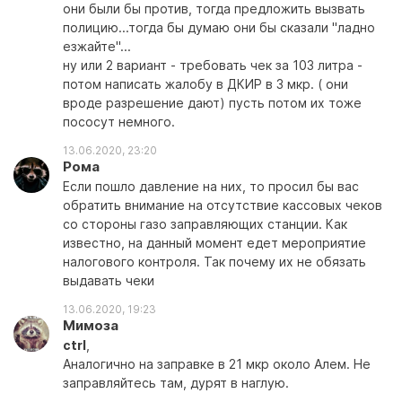
они были бы против, тогда предложить вызвать
полицию...тогда бы думаю они бы сказали "ладно
езжайте"...
ну или 2 вариант - требовать чек за 103 литра -
потом написать жалобу в ДКИР в 3 мкр. ( они
вроде разрешение дают) пусть потом их тоже
пососут немного.
13.06.2020, 23:20
Рома
Если пошло давление на них, то просил бы вас
обратить внимание на отсутствие кассовых чеков
со стороны газо заправляющих станции. Как
известно, на данный момент едет мероприятие
налогового контроля. Так почему их не обязать
выдавать чеки
13.06.2020, 19:23
Мимоза
ctrl
,
Аналогично на заправке в 21 мкр около Алем. Не
заправляйтесь там, дурят в наглую.