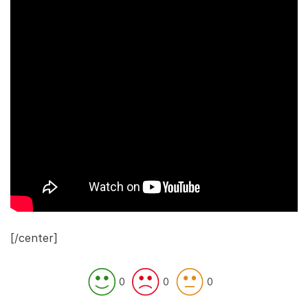
[/center]
0
0
0