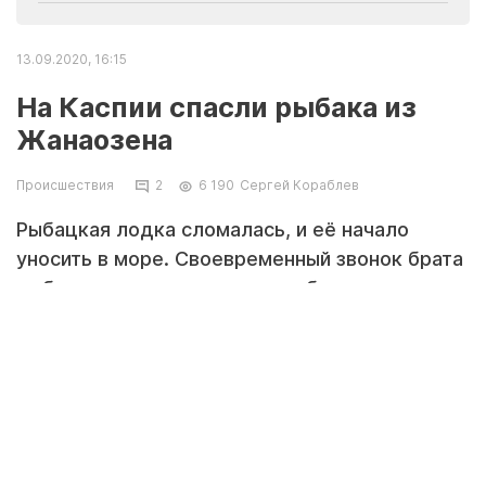
13.09.2020, 16:15
На Каспии спасли рыбака из
Жанаозена
Происшествия
2
6 190
Сергей Кораблев
Рыбацкая лодка сломалась, и её начало
уносить в море. Своевременный звонок брата
рыбака помог предотвратить бедствие.
Подробности предоставили в пресс-службе
ДЧС Мангистауской области.