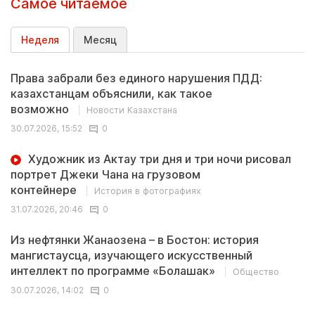
Самое читаемое
Неделя
Месяц
Права забрали без единого нарушения ПДД:
казахстанцам объяснили, как такое
возможно
Новости Казахстана
30.07.2026, 15:52
0
Художник из Актау три дня и три ночи рисовал
портрет Джеки Чана на грузовом
контейнере
История в фотографиях
31.07.2026, 20:46
0
Из нефтянки Жанаозена – в Бостон: история
мангистаусца, изучающего искусственный
интеллект по программе «Болашак»
Общество
30.07.2026, 14:02
0