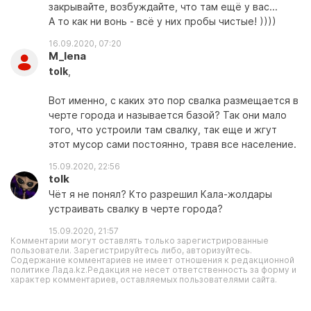
закрывайте, возбуждайте, что там ещё у вас...
А то как ни вонь - всё у них пробы чистые! ))))
16.09.2020, 07:20
M_lena
tolk
,
Вот именно, с каких это пор свалка размещается в
черте города и называется базой? Так они мало
того, что устроили там свалку, так еще и жгут
этот мусор сами постоянно, травя все население.
15.09.2020, 22:56
tolk
Чёт я не понял? Кто разрешил Кала-жолдары
устраивать свалку в черте города?
15.09.2020, 21:57
Комментарии могут оставлять только зарегистрированные
пользователи. Зарегистрируйтесь либо, авторизуйтесь.
Содержание комментариев не имеет отношения к редакционной
политике Лада.kz.Редакция не несет ответственность за форму и
характер комментариев, оставляемых пользователями сайта.