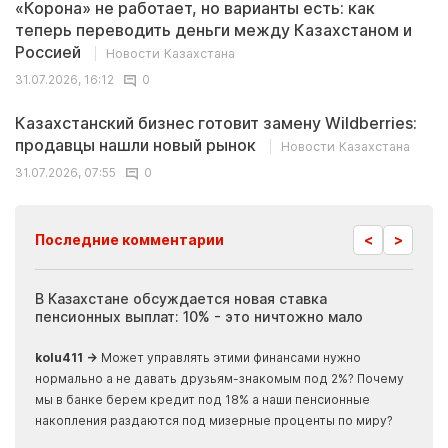
«Корона» не работает, но варианты есть: как
теперь переводить деньги между Казахстаном и
Россией
Новости Казахстана
31.07.2026, 16:12
0
Казахстанский бизнес готовит замену Wildberries:
продавцы нашли новый рынок
Новости Казахстана
31.07.2026, 07:55
0
<
>
Последние комментарии
ия
В Казахстане обсуждается новая ставка
Иноп
пенсионных выплат: 10% - это ничтожно мало
журн
скры
kolu411 →
Может управлять этими финансами нужно
Apma
нормально а не давать друзьям-знакомым под 2%? Почему
прогн
мы в банке берем кредит под 18% а наши пенсионные
накопления раздаются под мизерные проценты по миру?