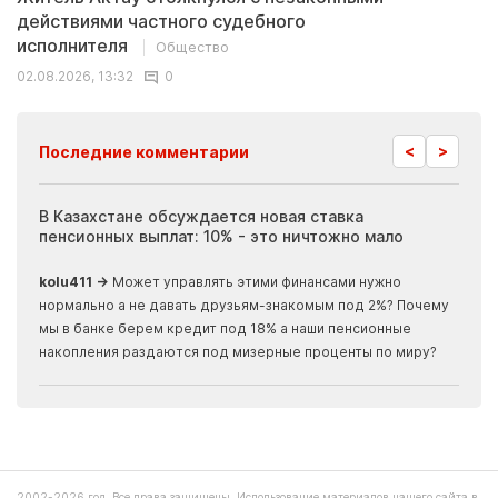
действиями частного судебного
исполнителя
Общество
02.08.2026, 13:32
0
<
>
Последние комментарии
ия
В Казахстане обсуждается новая ставка
Иноп
пенсионных выплат: 10% - это ничтожно мало
журн
скры
kolu411 →
Может управлять этими финансами нужно
Apma
нормально а не давать друзьям-знакомым под 2%? Почему
прогн
мы в банке берем кредит под 18% а наши пенсионные
накопления раздаются под мизерные проценты по миру?
21.09.2020, 13:03
Человек погиб в аварии в