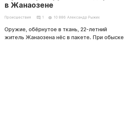
в Жанаозене
Происшествия
1
10 886
Александр Рыжих
Оружие, обёрнутое в ткань, 22-летний
житель Жанаозена нёс в пакете. При обыске
у него изъяли одноствольную винтовку
неизвестной марки и без номерных знаков. Об
этом сообщили в пресс-службе
департамента полиции Мангистауской
области.