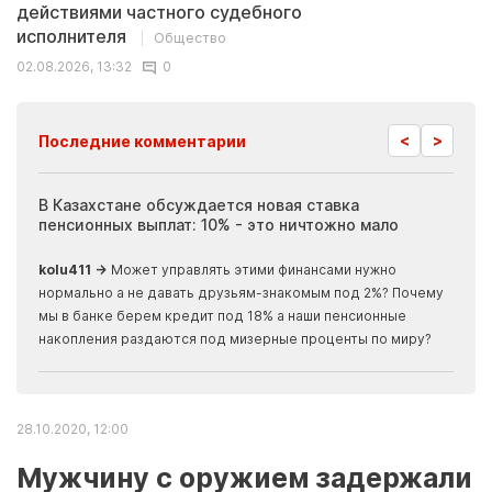
действиями частного судебного
исполнителя
Общество
02.08.2026, 13:32
0
<
>
Последние комментарии
ия
В Казахстане обсуждается новая ставка
Иноп
пенсионных выплат: 10% - это ничтожно мало
журн
скры
kolu411 →
Может управлять этими финансами нужно
Apma
нормально а не давать друзьям-знакомым под 2%? Почему
прогн
мы в банке берем кредит под 18% а наши пенсионные
накопления раздаются под мизерные проценты по миру?
28.10.2020, 12:00
Мужчину с оружием задержали