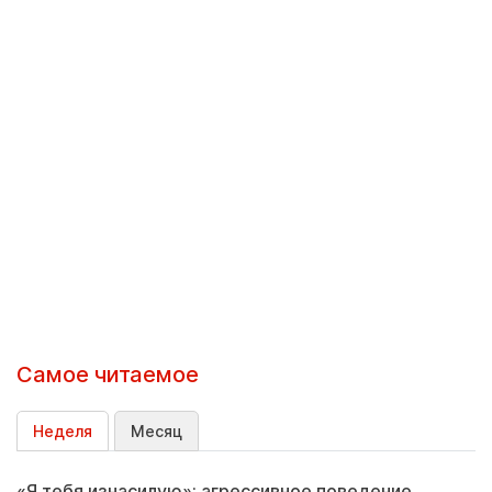
Самое читаемое
Неделя
Месяц
«Я тебя изнасилую»: агрессивное поведение