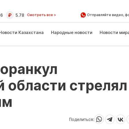
16
5.78
Смотреть все >
Отправляйте видео, ф
Новости Казахстана
Народные новости
Новости мир
Боранкул
 области стрелял
им
Поделиться: