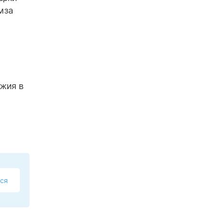
мза
ужия в
ся