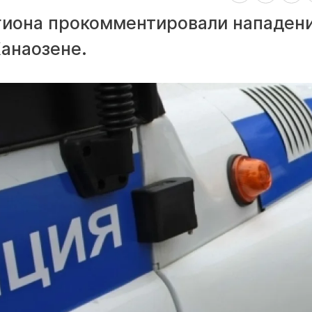
гиона прокомментировали нападени
анаозене.