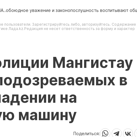
США..обоюдное уважение и законопослушность воспитывают о
е пользователи. Зарегистрируйтесь либо, авторизуйтесь. Содержание
ике Лада.kz.Редакция не несет ответственность за форму и характер
олиции Мангистау
подозреваемых в
падении на
ую машину
Поделиться: