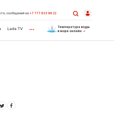
ото, сообщения на
+7 777 833 88 22
...
Температура воды
а
Lada TV
в море онлайн