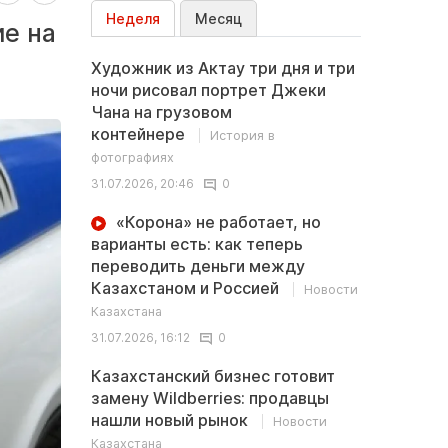
Неделя
Месяц
е на
Художник из Актау три дня и три
ночи рисовал портрет Джеки
Чана на грузовом
контейнере
История в
фотографиях
31.07.2026, 20:46
0
«Корона» не работает, но
варианты есть: как теперь
переводить деньги между
Казахстаном и Россией
Новости
Казахстана
31.07.2026, 16:12
0
Казахстанский бизнес готовит
замену Wildberries: продавцы
нашли новый рынок
Новости
Казахстана