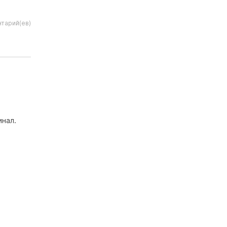
тарий(ев)
инал.