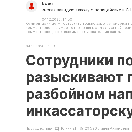
бася
иногда завидую закону о полицейских в 
04.12.2020, 14:30
Комментарии могут оставлять только зарегистрированны
комментариев не имеет отношения к редакционной полит
комментариев, оставляемых пользователями сайта.
04.12.2020, 11:53
Сотрудники п
разыскивают 
разбойном на
инкассаторск
Происшествия
16 777 211
29 596
Лиана Рязанцева