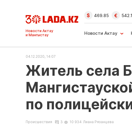
469.85
542.
Ақтау және
Манғыстау
Новости Актау
жаңалықтары
04.12.2020, 14:07
Житель села 
Мангистауской
по полицейск
Происшествия
3
10 934
Лиана Рязанцева