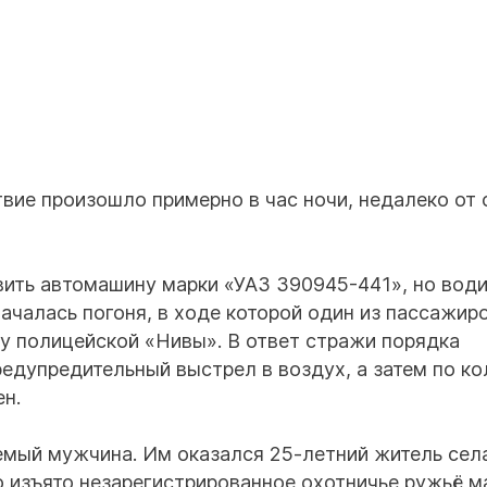
твие произошло примерно в час ночи, недалеко от 
ить автомашину марки «УАЗ 390945-441», но вод
ачалась погоня, в ходе которой один из пассажир
у полицейской «Нивы». В ответ стражи порядка
едупредительный выстрел в воздух, а затем по ко
н.
емый мужчина. Им оказался 25-летний житель сел
о изъято незарегистрированное охотничье ружьё м