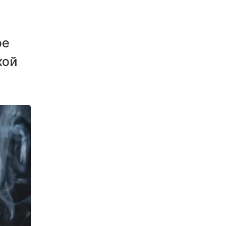
ое
кой