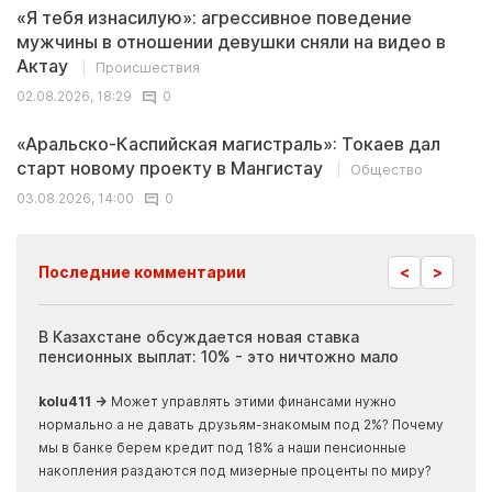
«Я тебя изнасилую»: агрессивное поведение
мужчины в отношении девушки сняли на видео в
Актау
Происшествия
02.08.2026, 18:29
0
«Аральско-Каспийская магистраль»: Токаев дал
старт новому проекту в Мангистау
Общество
03.08.2026, 14:00
0
<
>
Последние комментарии
ия
В Казахстане обсуждается новая ставка
Иноп
пенсионных выплат: 10% - это ничтожно мало
журн
скры
kolu411 →
Может управлять этими финансами нужно
Apma
нормально а не давать друзьям-знакомым под 2%? Почему
прогн
мы в банке берем кредит под 18% а наши пенсионные
накопления раздаются под мизерные проценты по миру?