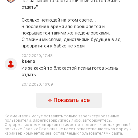
"Из за какой то блохастой псины готов жизнь
отдать"
Сколько нелюдей на этом свете...
В последнее время зло поощряется и
покрывается такими же недочловеками.
С такими мыслями, действиями будущее в ад
превратится к бабке не ходи
20.12.2020, 17:48
ksero
Из за какой то блохастой псины готов жизнь
отдать
20.12.2020, 16:09
Показать все
Комментарии могут оставлять только зарегистрированные
пользователи. Зарегистрируйтесь либо, авторизуйтесь.
Содержание комментариев не имеет отношения к редакционной
политике Лада.kz.Редакция не несет ответственность за форму и
характер комментариев, оставляемых пользователями сайта.