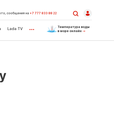
ото, сообщения на
+7 777 833 88 22
...
Температура воды
а
Lada TV
в море онлайн
у