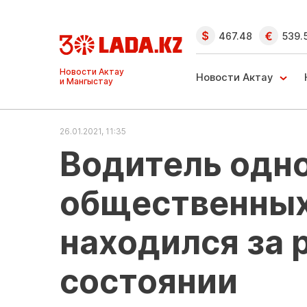
467.48
539.
Ақтау және
Манғыстау
Новости Актау
жаңалықтары
26.01.2021, 11:35
Водитель одно
общественных
находился за 
состоянии