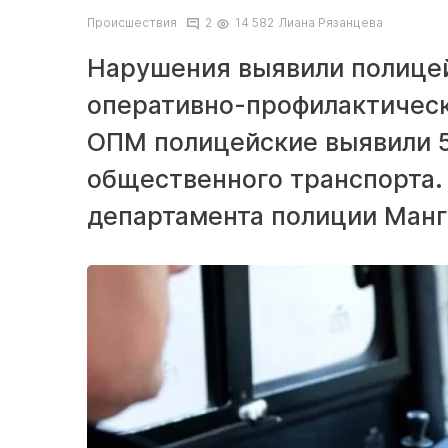
Происшествия
2
14 582
Лиана Рязанцева
Нарушения выявили полицей
оперативно-профилактическ
ОПМ полицейские выявили 5
общественного транспорта.
департамента полиции Манг