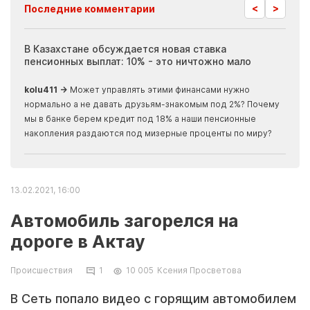
<
>
Последние комментарии
ия
В Казахстане обсуждается новая ставка
Иноп
пенсионных выплат: 10% - это ничтожно мало
журн
скры
kolu411 →
Может управлять этими финансами нужно
Apma
нормально а не давать друзьям-знакомым под 2%? Почему
прогн
мы в банке берем кредит под 18% а наши пенсионные
накопления раздаются под мизерные проценты по миру?
13.02.2021, 16:00
Автомобиль загорелся на
дороге в Актау
Происшествия
1
10 005
Ксения Просветова
В Сеть попало видео с горящим автомобилем