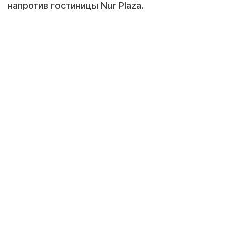
напротив гостиницы Nur Plaza.
Фото предоставлено читателем Lada.kz