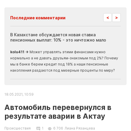
<
>
Последние комментарии
ия
В Казахстане обсуждается новая ставка
Иноп
пенсионных выплат: 10% - это ничтожно мало
журн
скры
kolu411 →
Может управлять этими финансами нужно
Apma
нормально а не давать друзьям-знакомым под 2%? Почему
прогн
мы в банке берем кредит под 18% а наши пенсионные
накопления раздаются под мизерные проценты по миру?
18.05.2021, 10:59
Автомобиль перевернулся в
результате аварии в Актау
Происшествия
1
6 706
Лиана Рязанцева