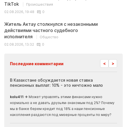
TikTok
Происшествия
02.08.2026, 19:48
0
Житель Актау столкнулся с незаконными
действиями частного судебного
исполнителя
Общество
02.08.2026, 13:32
0
<
>
Последние комментарии
ия
В Казахстане обсуждается новая ставка
Иноп
пенсионных выплат: 10% - это ничтожно мало
журн
скры
kolu411 →
Может управлять этими финансами нужно
Apma
нормально а не давать друзьям-знакомым под 2%? Почему
прогн
мы в банке берем кредит под 18% а наши пенсионные
накопления раздаются под мизерные проценты по миру?