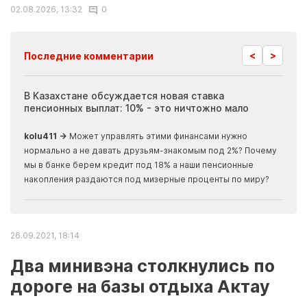
02.08.2026, 13:32
0
<
>
Последние комментарии
ия
В Казахстане обсуждается новая ставка
Иноп
пенсионных выплат: 10% - это ничтожно мало
журн
скры
kolu411 →
Может управлять этими финансами нужно
Apma
нормально а не давать друзьям-знакомым под 2%? Почему
прогн
мы в банке берем кредит под 18% а наши пенсионные
накопления раздаются под мизерные проценты по миру?
26.09.2021, 18:14
Два минивэна столкнулись по
дороге на базы отдыха Актау