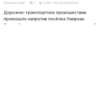
Происшествия
2
6 995
Сергей Кораблев
Дорожно-транспортное происшествие
произошло напротив посёлка Умирзак.
Подробности предоставили в пресс-службе
департамента полиции региона.
Фото очевидцев