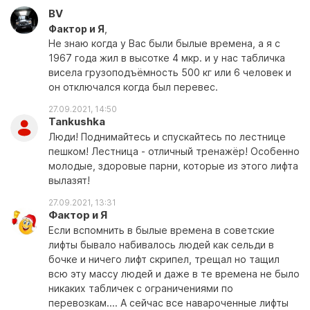
BV
Фактор и Я
,
Не знаю когда у Вас были былые времена, а я с
1967 года жил в высотке 4 мкр. и у нас табличка
висела грузоподъёмность 500 кг или 6 человек и
он отключался когда был перевес.
27.09.2021, 14:50
Tankushka
Люди! Поднимайтесь и спускайтесь по лестнице
пешком! Лестница - отличный тренажёр! Особенно
молодые, здоровые парни, которые из этого лифта
вылазят!
27.09.2021, 13:31
Фактор и Я
Если вспомнить в былые времена в советские
лифты бывало набивалось людей как сельди в
бочке и ничего лифт скрипел, трещал но тащил
всю эту массу людей и даже в те времена не было
никаких табличек с ограничениями по
перевозкам.... А сейчас все навароченные лифты