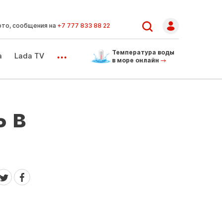
ото, сообщения на
+7 777 833 88 22
...
Температура воды
а
Lada TV
в море онлайн
ь в