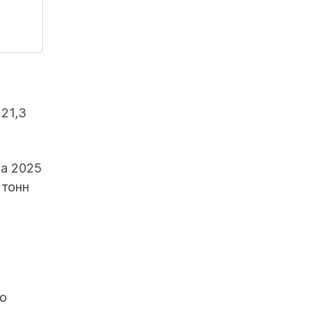
21,3
на 2025
 тонн
во