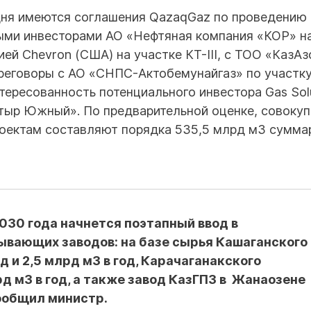
одня имеются соглашения QazaqGaz по проведению
ыми инвесторами АО «Нефтяная компания «КОР» н
ей Chevron (США) на участке КТ-III, с ТОО «КазАз
ереговоры c АО «СНПС-Актобемунайгаз» по участк
тересованность потенциального инвестора Gas Sol
тыр Южный». По предварительной оценке, совоку
роектам составляют порядка 535,5 млрд м3 сумма
2030 года начнется поэтапный ввод в
ывающих заводов: на базе сырья Кашаганского
и 2,5 млрд м3 в год, Карачаганакского
м3 в год, а также завод КазГПЗ в Жанаозене
ообщил министр.