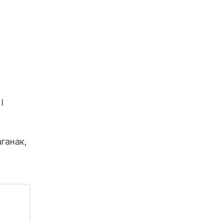
I
ганак,