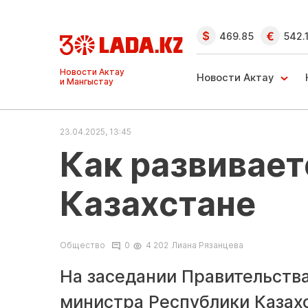
469.85
542.
Ақтау және
Манғыстау
Новости Актау
жаңалықтары
23.04.2025, 13:45
Как развивает
Казахстане
Общество
0
4 202
Лиана Рязанцева
На заседании Правительств
министра Республики Казах