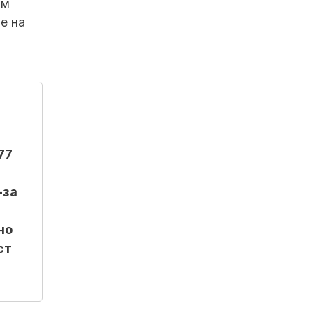
ам
е на
77
-за
но
ст