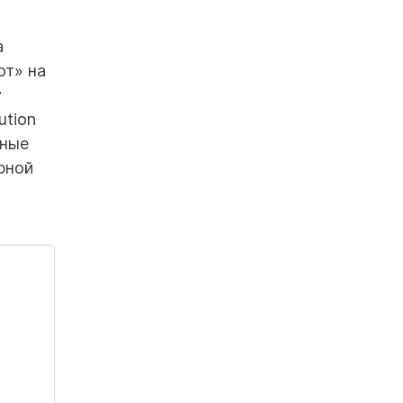
а
от» на
у
ution
пные
рной