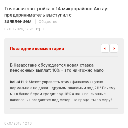
Точечная застройка в 14 микрорайоне Актау:
предприниматель выступил с
заявлением
Общество
07.08.2026, 17:25
0
<
>
Последние комментарии
ия
В Казахстане обсуждается новая ставка
Иноп
пенсионных выплат: 10% - это ничтожно мало
журн
скры
kolu411 →
Может управлять этими финансами нужно
Apma
нормально а не давать друзьям-знакомым под 2%? Почему
прогн
мы в банке берем кредит под 18% а наши пенсионные
накопления раздаются под мизерные проценты по миру?
07.07.2015, 12:16