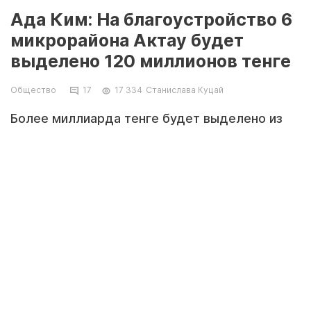
Ада Ким: На благоустройство 6
микрорайона Актау будет
выделено 120 миллионов тенге
Общество
17
17 334
Станислава Куцай
Более миллиарда тенге будет выделено из
местного бюджета на нужды города. В
частности, 120 миллионов тенге из этих
средств будут потрачены на благоустройство
6 микрорайона Актау. Об этом на сессии
городского маслихата сообщила начальник
актауского городского отдела экономики и
бюджетного планирования Ада Ким.