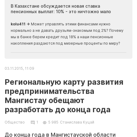
ия
В Казахстане обсуждается новая ставка
Иноп
пенсионных выплат: 10% - это ничтожно мало
журн
скры
kolu411 →
Может управлять этими финансами нужно
Apma
нормально а не давать друзьям-знакомым под 2%? Почему
прогн
мы в банке берем кредит под 18% а наши пенсионные
накопления раздаются под мизерные проценты по миру?
03.11.2015, 11:09
Региональную карту развития
предпринимательства
Мангистау обещают
разработать до конца года
Общество
1
5 985
Станислава Куцай
До конца года в Мангистауской области