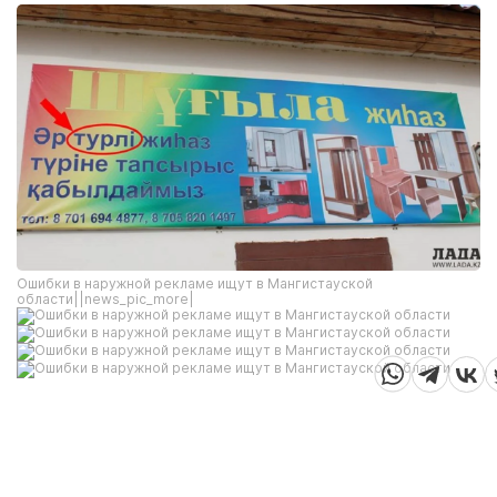
Ошибки в наружной рекламе ищут в Мангистауской
области||news_pic_more|