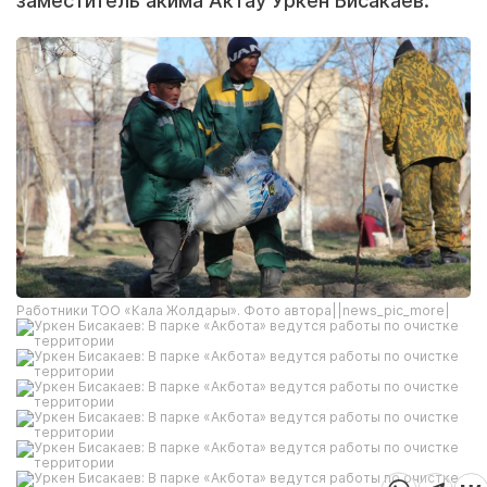
заместитель акима Актау Уркен Бисакаев.
Работники ТОО «Кала Жолдары». Фото автора||news_pic_more|