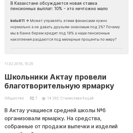
ия
В Казахстане обсуждается новая ставка
Иноп
пенсионных выплат: 10% - это ничтожно мало
журн
скры
kolu411 →
Может управлять этими финансами нужно
Apma
нормально а не давать друзьям-знакомым под 2%? Почему
прогн
мы в банке берем кредит под 18% а наши пенсионные
накопления раздаются под мизерные проценты по миру?
11.02.2016, 15:25
Школьники Актау провели
благотворительную ярмарку
Общество
7
14 292
Станислава Куцай
В Актау учащиеся средней школы №6
организовали ярмарку. На средства,
собранные от продажи выпечки и изделий