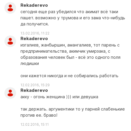
Rekaderevo
сегодня еще раз убедился что акимат всё таки
пашет. возможно у трумова и его зама что-нибудь
да получится.
13.02.2016, 11:22
Rekaderevo
изгалиев, жанбыршин, амангалиев, тот парень с
предпринимательства, акимчик умирзака, с
образования человек был - всё это одного поля
людишки
они кажется никогда и не собирались работать
12.02.2016, 15:29
Rekaderevo
акку - огонь женщина ))) или девушка
так держать. аргументики то у парней слабенькие
против ее. браво!
12.02.2016, 15:11