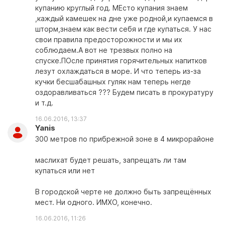
купанию круглый год. МЕсто купания знаем
,каждый камешек на дне уже родной,и купаемся в
шторм,знаем как вести себя и где купаться. У нас
свои правила предосторожности и мы их
соблюдаем.А вот не трезвых полно на
спуске.ПОсле принятия горячительных напитков
лезут охлаждаться в море. И что теперь из-за
кучки бесшабашных гуляк нам теперь негде
оздоравливаться ??? Будем писать в прокуратуру
и т.д.
16.06.2016, 13:37
Yanis
300 метров по прибрежной зоне в 4 микрорайоне
маслихат будет решать, запрещать ли там
купаться или нет
В городской черте не должно быть запрещённых
мест. Ни одного. ИМХО, конечно.
16.06.2016, 11:26