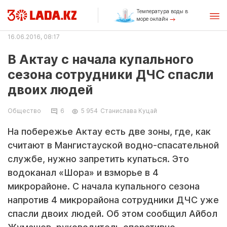
Температура воды в
море онлайн
16.06.2016, 08:17
В Актау с начала купального
сезона сотрудники ДЧС спасли
двоих людей
Общество
6
5 954
Станислава Куцай
На побережье Актау есть две зоны, где, как
считают в Мангистауской водно-спасательной
службе, нужно запретить купаться. Это
водоканал «Шора» и взморье в 4
микрорайоне. С начала купального сезона
напротив 4 микрорайона сотрудники ДЧС уже
спасли двоих людей. Об этом сообщил Айбол