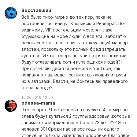
Восставший
Всё было тихо-мирно до тех пор, пока не
построили гостиницу "Каспийская Ривьера". По-
видимому, VIP постояльцам мозолят глаза
отдыхающие на море люди. А вся эта "забота" о
безопасности - всего лишь отвлекающий маневр
властей, поскольку это полный бред запрещать
купаться. И что теперь летучие отряды полиции
будут отлавливать сотни купающихся людей?!
Представляю десятки роликов в YouTube, как
полиция отлавливает сотни отдыхающих и грузит
их в автозаки. Власти, не боитесь вы праведного
гнева народа?
16.06.2016, 13:59
odessa-mama
Что за бред!! Где теперь на спуске в 4 -м мкр-не
слева будут купаться 2 группы здоровья ,которые
занимаются моржеванием более 22 лет ??? Это
человек 30! Среди нас за все годы ни одного
утонувшего!Люди укрепляют здоровье благодвря