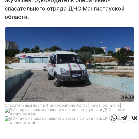
Жумашев, руководитель оперативно-
спасательного отряда ДЧС Мангистауской
области.
Спасательный пост в 4 микрорайоне Актау||news_pic_more|