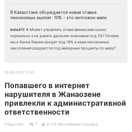
ия
В Казахстане обсуждается новая ставка
Иноп
пенсионных выплат: 10% - это ничтожно мало
журн
скры
kolu411 →
Может управлять этими финансами нужно
Apma
нормально а не давать друзьям-знакомым под 2%? Почему
прогн
мы в банке берем кредит под 18% а наши пенсионные
накопления раздаются под мизерные проценты по миру?
15.06.2016, 17:30
Попавшего в интернет
нарушителя в Жанаозене
привлекли к административной
ответственности
Общество
7
8 316
Мусалимова Гульнара