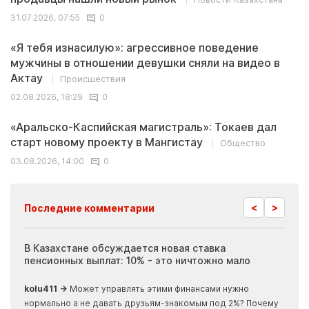
31.07.2026, 07:55
0
«Я тебя изнасилую»: агрессивное поведение
мужчины в отношении девушки сняли на видео в
Актау
Происшествия
02.08.2026, 18:29
0
«Аральско-Каспийская магистраль»: Токаев дал
старт новому проекту в Мангистау
Общество
03.08.2026, 14:00
0
<
>
Последние комментарии
ия
В Казахстане обсуждается новая ставка
Иноп
пенсионных выплат: 10% - это ничтожно мало
журн
скры
kolu411 →
Может управлять этими финансами нужно
Apma
нормально а не давать друзьям-знакомым под 2%? Почему