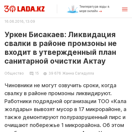
Температура воды в
море онлайн
16.06.2016, 13:09
Уркен Бисакаев: Ликвидация
свалки в районе промзоны не
входит в утвержденный план
санитарной очистки Актау
Общество
15
39 676
Жанна Сагидулла
Чиновники не могут озвучить сроки, когда
свалку в районе промзоны ликвидируют.
Работники подрядной организации ТОО «Кала
жолдары» вывозят мусор в 17 микрорайоне, а
также демонтируют полуразрушенный пирс и
очищают побережье 1 микрорайона. Об этом