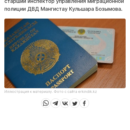
старший инспектор управления миграционной
полиции ДВД Мангистау Кульшара Бозымова.
Иллюстрация к материалу. Фото с сайта erkindik.kz