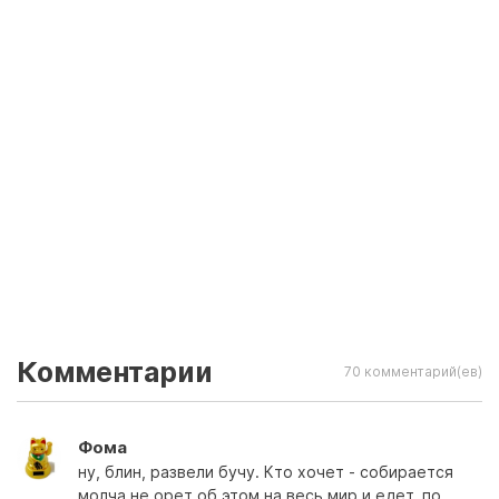
Комментарии
70 комментарий(ев)
Фома
ну, блин, развели бучу. Кто хочет - собирается
молча,не орет об этом на весь мир и едет. по