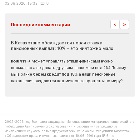
02.08.2026, 13:32
0
<
>
Последние комментарии
ия
В Казахстане обсуждается новая ставка
Иноп
пенсионных выплат: 10% - это ничтожно мало
журн
скры
kolu411 →
Может управлять этими финансами нужно
Apma
нормально а не давать друзьям-знакомым под 2%? Почему
прогн
мы в банке берем кредит под 18% а наши пенсионные
накопления раздаются под мизерные проценты по миру?
22.09.2016, 14:18
Аналитики: Цены на жильё в
Актау с начала года упали на 31
процент