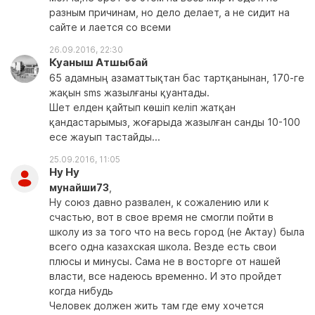
разным причинам, но дело делает, а не сидит на
сайте и лается со всеми
26.09.2016, 22:30
Куаныш Атшыбай
65 адамның азаматтықтан бас тартқанынан, 170-ге
жақын sms жазылғаны қуантады.
Шет елден қайтып көшіп келіп жатқан
қандастарымыз, жоғарыда жазылған санды 10-100
есе жауып тастайды...
25.09.2016, 11:05
Ну Ну
мунайши73
,
Ну союз давно развален, к сожалению или к
счастью, вот в свое время не смогли пойти в
школу из за того что на весь город (не Актау) была
всего одна казахская школа. Везде есть свои
плюсы и минусы. Сама не в восторге от нашей
власти, все надеюсь временно. И это пройдет
когда нибудь
Человек должен жить там где ему хочется