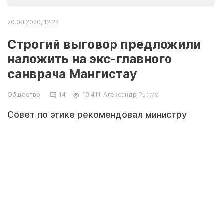
20.08.2020, 12:22
Строгий выговор предложили
наложить на экс-главного
санврача Мангистау
Общество
14
10 411
Александр Рыжих
Совет по этике рекомендовал министру
здравоохранения Республики Казахстан
наложить на Ергали Сыдыманова
дисциплинарное взыскание в виде строгого
выговора. Об этом сообщил на своей
странице в Instagram Нур Канатулы, пресс-
секретарь акима Талдыкорганa.