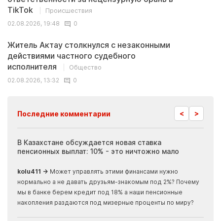
TikTok
Происшествия
02.08.2026, 19:48
0
Житель Актау столкнулся с незаконными
действиями частного судебного
исполнителя
Общество
02.08.2026, 13:32
0
<
>
Последние комментарии
ия
В Казахстане обсуждается новая ставка
Иноп
пенсионных выплат: 10% - это ничтожно мало
журн
скры
kolu411 →
Может управлять этими финансами нужно
Apma
нормально а не давать друзьям-знакомым под 2%? Почему
прогн
мы в банке берем кредит под 18% а наши пенсионные
накопления раздаются под мизерные проценты по миру?