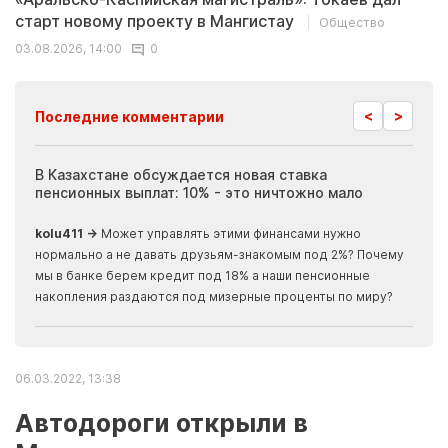
старт новому проекту в Мангистау
Общество
03.08.2026, 14:00
0
<
>
Последние комментарии
ия
В Казахстане обсуждается новая ставка
Иноп
пенсионных выплат: 10% - это ничтожно мало
журн
скры
kolu411 →
Может управлять этими финансами нужно
Apma
нормально а не давать друзьям-знакомым под 2%? Почему
прогн
мы в банке берем кредит под 18% а наши пенсионные
накопления раздаются под мизерные проценты по миру?
06.03.2022, 13:38
Автодороги открыли в