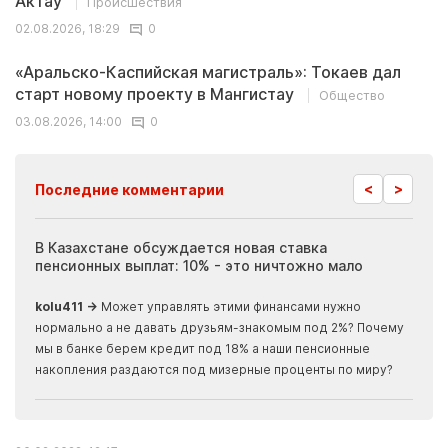
Актау
Происшествия
02.08.2026, 18:29
0
«Аральско-Каспийская магистраль»: Токаев дал
старт новому проекту в Мангистау
Общество
03.08.2026, 14:00
0
<
>
Последние комментарии
ия
В Казахстане обсуждается новая ставка
Иноп
пенсионных выплат: 10% - это ничтожно мало
журн
скры
kolu411 →
Может управлять этими финансами нужно
Apma
нормально а не давать друзьям-знакомым под 2%? Почему
прогн
мы в банке берем кредит под 18% а наши пенсионные
накопления раздаются под мизерные проценты по миру?