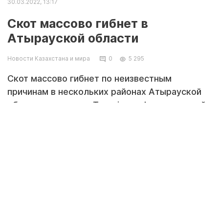
30.03.2022, 13:17
Скот массово гибнет в
Атырауской области
Новости Казахстана и мира
0
5 295
Скот массово гибнет по неизвестным
причинам в нескольких районах Атырауской
области, передает Tengrinews.kz со ссылкой
на "Ак Жайык".
Как пишет издание, падеж скота
наблюдается в Курмангазинском,
Кызылкогинском, Исатайском и
Махамбетском районах.