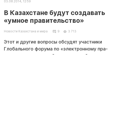
03.08.2014, 12:59
В Казахстане будут создавать
«умное правительство»
Новости Казахстана и мира
9
3 713
Этот и дру­гие во­про­сы об­су­дят участ­ни­ки
Гло­баль­но­го фо­ру­ма по «элек­трон­но­му пра­
ви­тель­ству», ко­то­рый впер­вые прой­дет в
Астане в ок­тяб­ре это­го го­да.