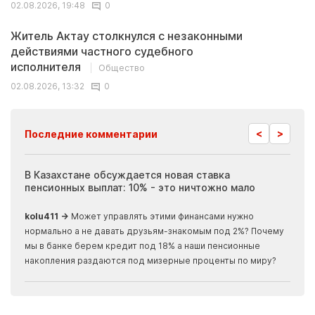
02.08.2026, 19:48
0
Житель Актау столкнулся с незаконными
действиями частного судебного
исполнителя
Общество
02.08.2026, 13:32
0
<
>
Последние комментарии
ия
В Казахстане обсуждается новая ставка
Иноп
пенсионных выплат: 10% - это ничтожно мало
журн
скры
kolu411 →
Может управлять этими финансами нужно
Apma
нормально а не давать друзьям-знакомым под 2%? Почему
прогн
мы в банке берем кредит под 18% а наши пенсионные
накопления раздаются под мизерные проценты по миру?