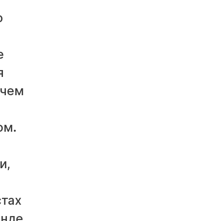
ю
е
я
 чем
ом.
и,
стах
енде