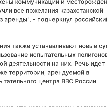
ожены коммуникации и месторожде
учли все пожелания казахстанской
з аренды", - подчеркнул российски
ения также устанавливают новые с
льзование испытательных полигонов
й деятельности на них. Речь идет 
же территории, арендуемой в
пытательного центра ВВС России