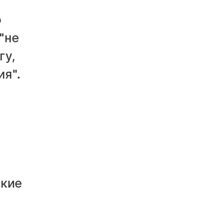
о
"не
гу,
ия".
-
ские