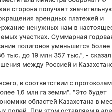
кая сторона получает значительну
сокращения арендных платежей и
ержание ненужных нам в настояще
аемых участках. Суммарная годова
вание полигонов уменьшится более
6 тыс. до 19 млн 357 тыс.", - сказал
ашения между Россией и Казахстан
всего, в соответствии с протоколам
лее 1,6 млн га земли". "Это будет
ономики областей Казахстана в ме
х полей. При этом оставляем в ар