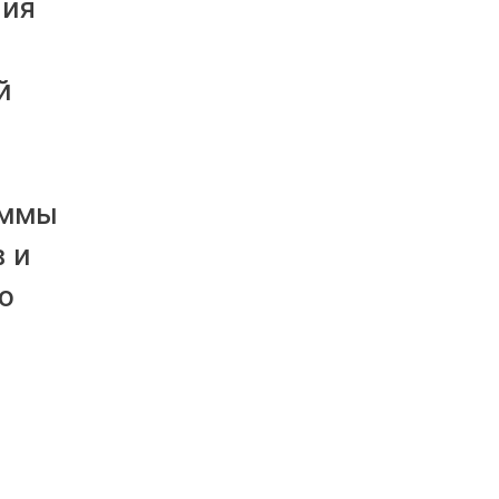
ния
й
уммы
 и
о