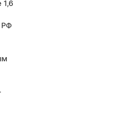
 1,6
 РФ
ым
-