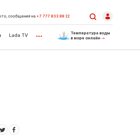
ото, сообщения на
+7 777 833 88 22
...
Температура воды
а
Lada TV
в море онлайн