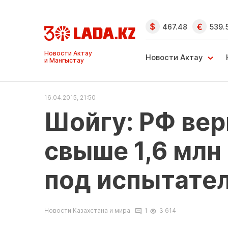
467.48
539.
Ақтау және
Манғыстау
Новости Актау
жаңалықтары
16.04.2015, 21:50
Шойгу: РФ вер
свыше 1,6 млн
под испытате
Новости Казахстана и мира
1
3 614