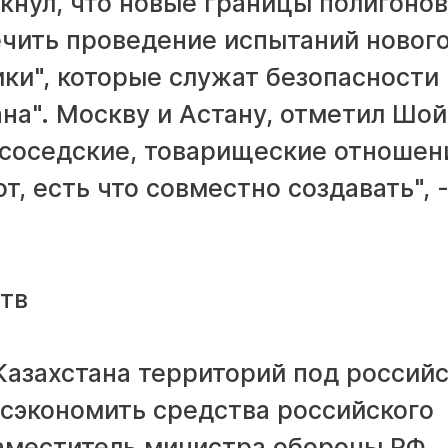
кнул, что новые границы полигонов
ечить проведение испытаний новог
ки", которые служат безопасности 
ана". Москву и Астану, отметил Шой
ососедские, товарищеские отношен
т, есть что совместно создавать", 
тв
азахстана территорий под россий
 сэкономить средства российского
заместитель министра обороны РФ