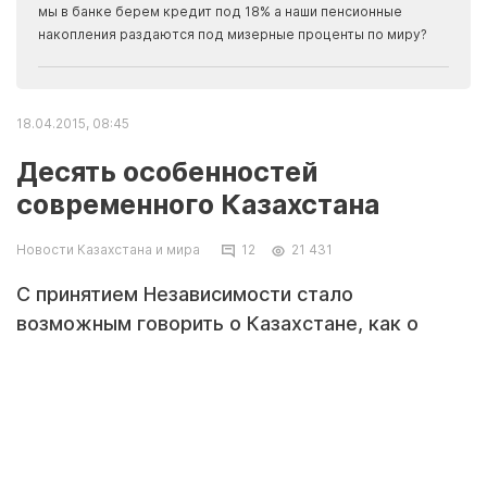
прогн
мы в банке берем кредит под 18% а наши пенсионные
накопления раздаются под мизерные проценты по миру?
18.04.2015, 08:45
Десять особенностей
современного Казахстана
Новости Казахстана и мира
12
21 431
С принятием Независимости стало
возможным говорить о Казахстане, как о
самостоятельном, суверенитетом
государстве. У современного Казахстана
много особенностей, отличающих его от
других стран.