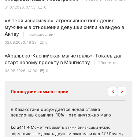
31.07.2026, 07:55
0
«Я тебя изнасилую»: агрессивное поведение
мужчины в отношении девушки сняли на видео в
Актау
Происшествия
02.08.2026, 18:29
0
«Аральско-Каспийская магистраль»: Токаев дал
старт новому проекту в Мангистау
Общество
03.08.2026, 14:00
0
<
>
Последние комментарии
ия
В Казахстане обсуждается новая ставка
Иноп
пенсионных выплат: 10% - это ничтожно мало
журн
скры
kolu411 →
Может управлять этими финансами нужно
Apma
нормально а не давать друзьям-знакомым под 2%? Почему