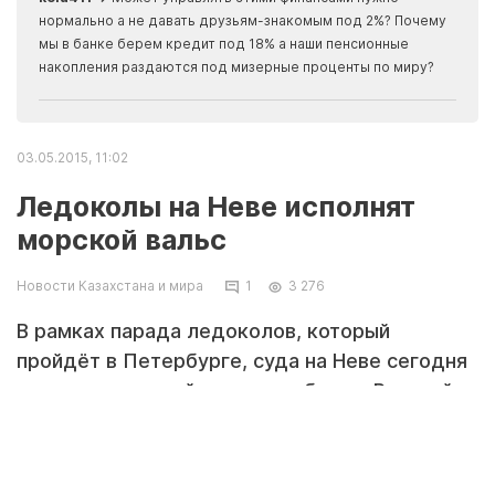
Apma
нормально а не давать друзьям-знакомым под 2%? Почему
прогн
мы в банке берем кредит под 18% а наши пенсионные
накопления раздаются под мизерные проценты по миру?
03.05.2015, 11:02
Ледоколы на Неве исполнят
морской вальс
Новости Казахстана и мира
1
3 276
В рамках парада ледоколов, который
пройдёт в Петербурге, суда на Неве сегодня
исполнят морской вальс, сообщил «Русской
службе новостей» капитан корабля «Капитан
Сорокин» Алексей Черепанов.