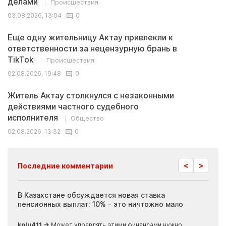
делами
Происшествия
03.08.2026, 13:04
0
Еще одну жительницу Актау привлекли к
ответственности за нецензурную брань в
TikTok
Происшествия
02.08.2026, 19:48
0
Житель Актау столкнулся с незаконными
действиями частного судебного
исполнителя
Общество
02.08.2026, 13:32
0
<
>
Последние комментарии
ия
В Казахстане обсуждается новая ставка
Иноп
пенсионных выплат: 10% - это ничтожно мало
журн
скры
kolu411 →
Может управлять этими финансами нужно