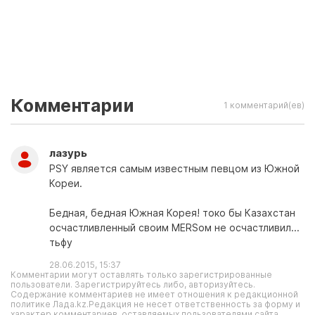
Комментарии
1 комментарий(ев)
лазурь
PSY является самым известным певцом из Южной
Кореи.
Бедная, бедная Южная Корея! токо бы Казахстан
осчастливленный своим MERSом не осчастливил...
тьфу
28.06.2015, 15:37
Комментарии могут оставлять только зарегистрированные
пользователи. Зарегистрируйтесь либо, авторизуйтесь.
Содержание комментариев не имеет отношения к редакционной
политике Лада.kz.Редакция не несет ответственность за форму и
характер комментариев, оставляемых пользователями сайта.