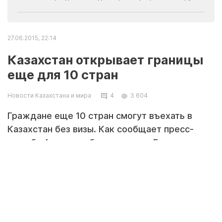
27.06.2015, 22:14
Казахстан открывает границы
еще для 10 стран
Новости Казахстана и мира
4
3 604
Граждане еще 10 стран смогут въехать в
Казахстан без визы. Как сообщает пресс-
служба Акорды, об этом заявил Глава
государства Нурсултан Назарбаев, выступая в
Милане на казахстанско-итальянском бизнес-
форуме с участием премьер-министра Италии
Маттео Ренци.