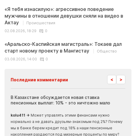
«Я тебя изнасилую»: агрессивное поведение
мужчины в отношении девушки сняли на видео в
Актау
Происшествия
02.08.2026, 18:29
0
«Аральско-Каспийская магистраль»: Токаев дал
старт новому проекту в Мангистау
Общество
03.08.2026, 14:00
0
<
>
Последние комментарии
ия
В Казахстане обсуждается новая ставка
Иноп
пенсионных выплат: 10% - это ничтожно мало
журн
скры
kolu411 →
Может управлять этими финансами нужно
Apma
нормально а не давать друзьям-знакомым под 2%? Почему
прогн
мы в банке берем кредит под 18% а наши пенсионные
накопления раздаются под мизерные проценты по миру?