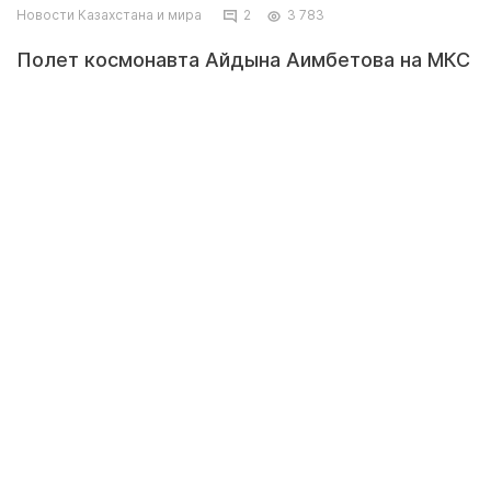
Новости Казахстана и мира
2
3 783
Полет космонавта Айдына Аимбетова на МКС
обойдется Казахстану в 20 миллионов
долларов. Об этом в интервью телеканалу
"Астана" сообщил заместитель председателя
Аэрокосмического комитета Ергазы
Нургалиев.