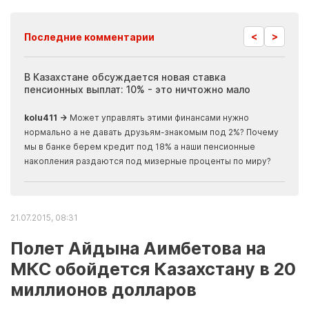
<
>
Последние комментарии
ия
В Казахстане обсуждается новая ставка
Иноп
пенсионных выплат: 10% - это ничтожно мало
журн
скры
kolu411 →
Может управлять этими финансами нужно
Apma
нормально а не давать друзьям-знакомым под 2%? Почему
прогн
мы в банке берем кредит под 18% а наши пенсионные
накопления раздаются под мизерные проценты по миру?
21.07.2015, 08:31
Полет Айдына Аимбетова на
МКС обойдется Казахстану в 20
миллионов долларов