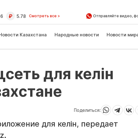
16
5.78
Смотреть все >
Отправляйте видео, ф
Новости Казахстана
Народные новости
Новости мир
сеть для келін
захстане
Поделиться:
риложение для келін, передает
z.