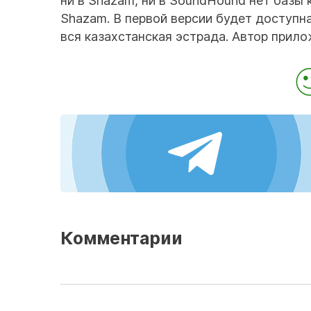
ни в Shazam, ни в SoundHound нет базы 
Shazam. В первой версии будет доступна
вся казахстанская эстрада. Автор прило
Комментарии