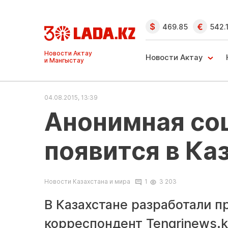
469.85
542.
Ақтау және
Манғыстау
Новости Актау
жаңалықтары
04.08.2015, 13:39
Анонимная соц
появится в Ка
Новости Казахстана и мира
1
3 203
В Казахстане разработали п
корреспондент Tengrinews.k