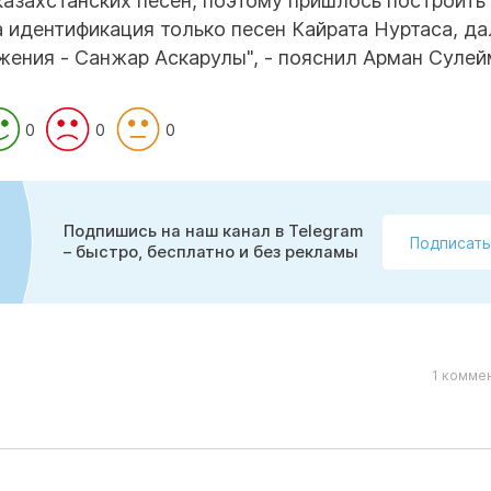
казахстанских песен, поэтому пришлось построить
 идентификация только песен Кайрата Нуртаса, да
жения - Санжар Аскарулы", - пояснил Арман Сулей
0
0
0
Подпишись на наш канал в Telegram
Подписать
– быстро, бесплатно и без рекламы
1 комме