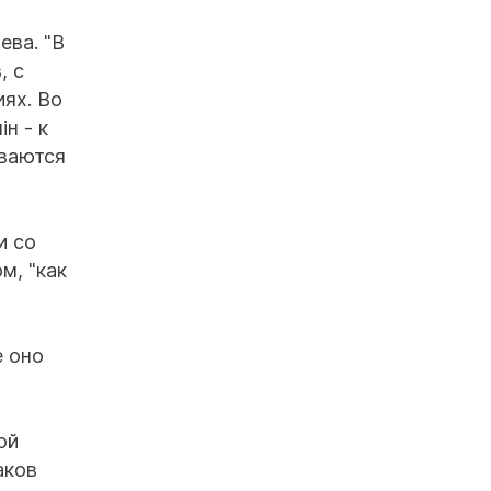
ева. "В
, с
ях. Во
н - к
иваются
и со
м, "как
е оно
ой
аков