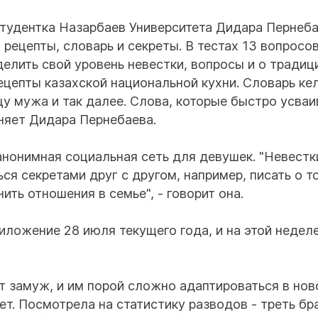
удентка Назарбаев Университета Дидара Пернеба
 рецепты, словарь и секреты. В тестах 13 вопросов
лить свой уровень невестки, вопросы и о традици
епты казахской национальной кухни. Словарь келі
цу мужа и так далее. Слова, которые быстро усва
сняет Дидара Пернебаева.
 анонимная социальная сеть для девушек. "Невестк
я секретами друг с другом, например, писать о то
нить отношения в семье", - говорит она.
иложение 28 июля текущего года, и на этой недел
т замуж, и им порой сложно адаптироваться в нов
тет. Посмотрела на статистику разводов - треть бр