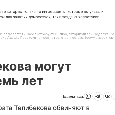
аве которых только те ингредиенты, которые вы указали.
ак для занятых домохозяек, так и заядлых холостяков.
е пользователи. Зарегистрируйтесь либо, авторизуйтесь. Содержание
ике Лада.kz.Редакция не несет ответственность за форму и характер
екова могут
емь лет
Поделиться:
ата Телибекова обвиняют в