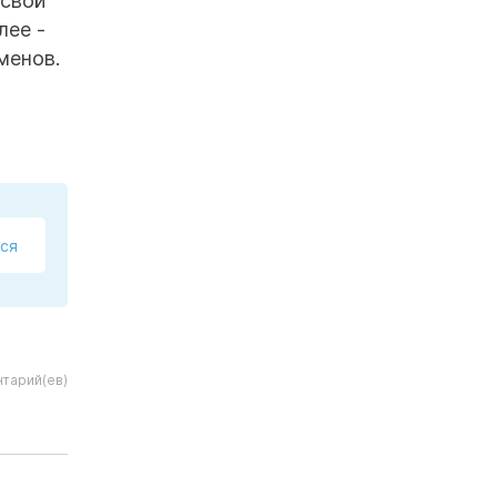
 свой
лее -
менов.
ся
нтарий(ев)