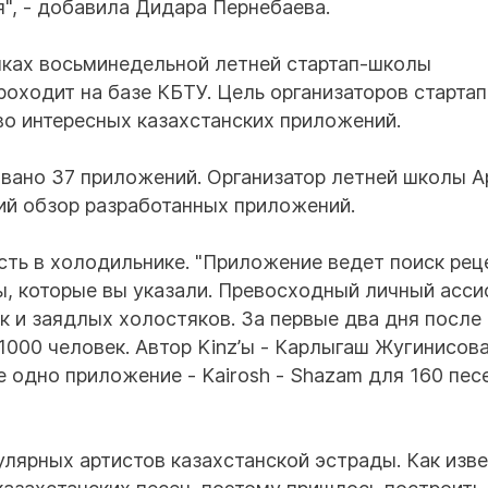
", - добавила Дидара Пернебаева.
мках восьминедельной летней стартап-школы
оходит на базе КБТУ. Цель организаторов стартап
во интересных казахстанских приложений.
овано 37 приложений. Организатор летней школы 
ий обзор разработанных приложений.
 есть в холодильнике. "Приложение ведет поиск рец
ы, которые вы указали. Превосходный личный асси
ак и заядлых холостяков. За первые два дня после
000 человек. Автор Kinz’ы - Карлыгаш Жугинисова"
 одно приложение - Kairosh - Shazam для 160 пес
лярных артистов казахстанской эстрады. Как изве