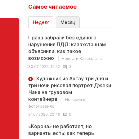
Самое читаемое
Неделя
Месяц
Права забрали без единого
нарушения ПДД: казахстанцам
объяснили, как такое
возможно
Новости Казахстана
30.07.2026, 15:52
0
Художник из Актау три дня и
три ночи рисовал портрет Джеки
Чана на грузовом
контейнере
История в
фотографиях
31.07.2026, 20:46
0
«Корона» не работает, но
варианты есть: как теперь