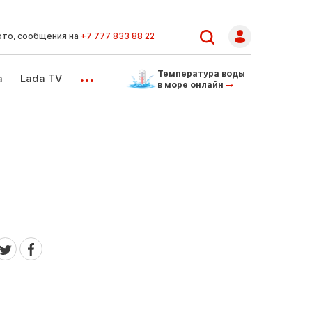
ото, сообщения на
+7 777 833 88 22
...
Температура воды
а
Lada TV
в море онлайн